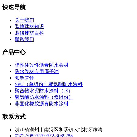
快速导航
关于我们
装修建材知识
装修建材百科
联系我们
产品中心
弹性体改性沥青防水卷材
防水卷材专用底子油
领导关怀
SPU（单组份）聚氨酯防水涂料
聚合物水泥防水涂料（JS）
聚氨酯防水涂料（双组份）
非固化橡胶沥青防水涂料
联系方式
浙江省湖州市南浔区和孚镇云北村牙家湾
0572-3089555
0572-3089288