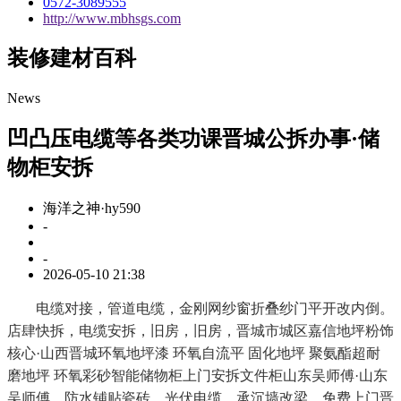
0572-3089555
http://www.mbhsgs.com
装修建材百科
News
凹凸压电缆等各类功课晋城公拆办事·储
物柜安拆
海洋之神·hy590
-
-
2026-05-10 21:38
电缆对接，管道电缆，金刚网纱窗折叠纱门平开改内倒。
店肆快拆，电缆安拆，旧房，旧房，晋城市城区嘉信地坪粉饰
核心·山西晋城环氧地坪漆 环氧自流平 固化地坪 聚氨酯超耐
磨地坪 环氧彩砂智能储物柜上门安拆文件柜山东吴师傅·山东
吴师傅，防水铺贴瓷砖，光伏电缆，承沉墙改梁，免费上门晋