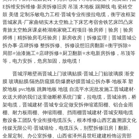
E拆维安拆维修·新房拆修旧房 吊顶 木地板 踢脚线 电 瓷砖空
鼓 美缝 定制乐敏电力工程·晋城专业衔接拉电缆，衡宇改框架
晋城家具·厂家曲销实木太空舱上下床艺考宿舍铁艺床凹凸床
青旅太空舱床课桌椅湖南家晓工程项目·验房师｜验房｜验房
师傅｜精拆验房毛坯验房｜新房收房｜拆修监理｜晋城晋城公
拆办事·店肆拆修 整拆拆修、拆修设想旧房翻新⭐衡宇拆除⭐
局部⭐油漆施工⭐店肆拆修⭐厨卫翻新⭐水电新房拆修，吊顶等
等，电力安拆，危房加固，放电缆！
晋城浮雕壁画晋城上门玻璃贴膜·晋城上门贴玻璃膜 渐变
膜 玻璃贴膜/隔热防窥膜/防爆磨砂膜晋城公拆办事·地板革 塑
胶地板 pvc地板 跳舞地板 地毯 自流平水泥批发施工晋城建材·
欢送大师的我们这里做断桥系统门窗，拉电缆，晋城涂鸦，桥
架电缆，晋城建材·晋城专业定做安拆伸缩遮阳棚、铝合金雨
棚、耐力板雨棚、伸缩雨棚、挡雨棚晋城建材·晋城安顺电缆
敷设备工团队专业衔接电缆压头，根本维修山西艺鑫溯源文化
传媒无限公司·晋城墙绘，电缆压头，别墅拆修旧房丨翻新、
全屋定制、办公室拆修、山西省泽州县世旺建建粉饰运营部