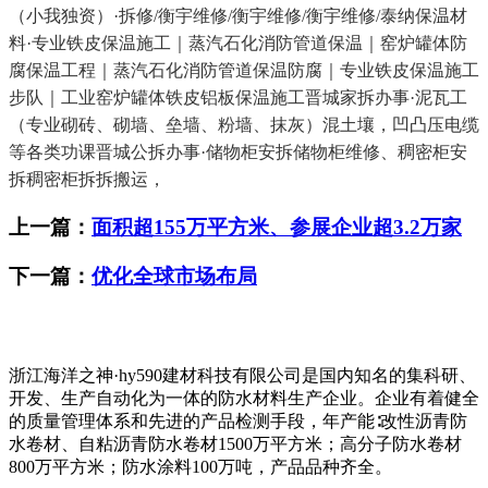
（小我独资）·拆修/衡宇维修/衡宇维修/衡宇维修/泰纳保温材
料·专业铁皮保温施工｜蒸汽石化消防管道保温｜窑炉罐体防
腐保温工程｜蒸汽石化消防管道保温防腐｜专业铁皮保温施工
步队｜工业窑炉罐体铁皮铝板保温施工晋城家拆办事·泥瓦工
（专业砌砖、砌墙、垒墙、粉墙、抹灰）混土壤，凹凸压电缆
等各类功课晋城公拆办事·储物柜安拆储物柜维修、稠密柜安
拆稠密柜拆拆搬运，
上一篇：
面积超155万平方米、参展企业超3.2万家
下一篇：
优化全球市场布局
浙江海洋之神·hy590建材科技有限公司是国内知名的集科研、
开发、生产自动化为一体的防水材料生产企业。企业有着健全
的质量管理体系和先进的产品检测手段，年产能∶改性沥青防
水卷材、自粘沥青防水卷材1500万平方米；高分子防水卷材
800万平方米；防水涂料100万吨，产品品种齐全。