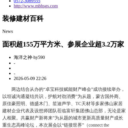
0572-3089555
http://www.mbhsgs.com
装修建材百科
News
面积超155万平方米、参展企业超3.2万家
海洋之神·hy590
-
-
2026-05-09 22:26
两边结合从办的“卓宝科技赋能财产峰会”成功接续举办，
以坦诚沟通凝结共识，护航对劲消费”为从题，蒙古国外商、
原佳豪照明、德盛木门、笙迪声学、TC天材等多家佛山家居
建材企业代表及设想师团队莅临富轩集团佛山总部，无论是家
人相聚。共赢财产新将来”为从题的城市更新高质量财产成长
重生态高峰论坛，本次展会以“链接世界”（connect the