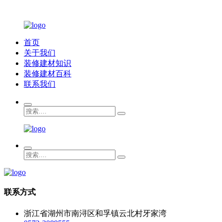
首页
关于我们
装修建材知识
装修建材百科
联系我们
联系方式
浙江省湖州市南浔区和孚镇云北村牙家湾