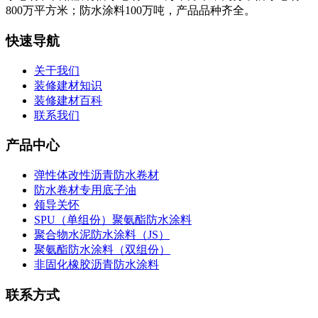
800万平方米；防水涂料100万吨，产品品种齐全。
快速导航
关于我们
装修建材知识
装修建材百科
联系我们
产品中心
弹性体改性沥青防水卷材
防水卷材专用底子油
领导关怀
SPU（单组份）聚氨酯防水涂料
聚合物水泥防水涂料（JS）
聚氨酯防水涂料（双组份）
非固化橡胶沥青防水涂料
联系方式