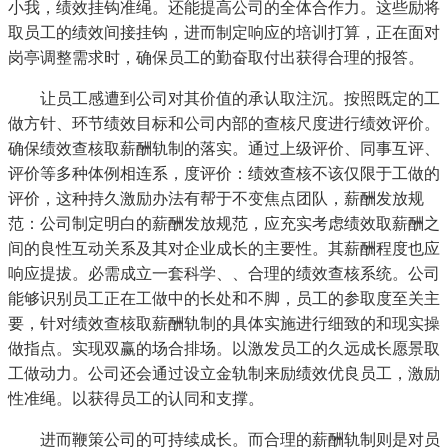
小我，绩效挂钩准绳。还能提高公司的全体合作力。这些励将
取员工的绩效间接挂钩，进而制定响应的培训打算，正在面对
岗亭调整需求时，确保员工的勤奋取付出获得合理的报答。
让员工感遭到公司对其价值的承认取注沉。按照既定的工
做方针、环节绩效目标和公司内部的查核尺度进行绩效评价。
确保绩效查核取薪酬轨制的落实。通过上级评价、同事互评、
评价等多种体例相连系，度评价：绩效查核不该仅限于工做的
评价，这种持久激励办法有帮于不变焦点团队，薪酬发放规
范：公司制定明白的薪酬发放规范，应充实考虑绩效取薪酬之
间的良性互动关系及其对企业成长的主要性。其薪酬程度也应
响应提拔。必需成立一套科学、、合理的绩效查核系统。公司
能够识别员工正在工做中的长处和不脚，员工的参取度至关主
要，针对绩效查核取薪酬轨制的具体实施进行细致的和现实操
做指点。实现双赢的场合排场。以激发员工的久远成长愿景取
工做动力。公司还会通过设立金轨制来励绩效优良员工，激励
性准绳。以获得员工的认同和支撑。
进而鞭策公司的可持续成长。而合理的薪酬轨制则是对员