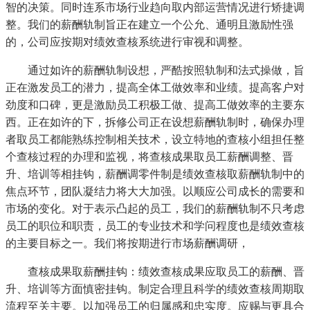
智的决策。同时连系市场行业趋向取内部运营情况进行矫捷调
整。我们的薪酬轨制旨正在建立一个公允、通明且激励性强
的，公司应按期对绩效查核系统进行审视和调整。
通过如许的薪酬轨制设想，严酷按照轨制和法式操做，旨
正在激发员工的潜力，提高全体工做效率和业绩。提高客户对
劲度和口碑，更是激励员工积极工做、提高工做效率的主要东
西。正在如许的下，拆修公司正在设想薪酬轨制时，确保办理
者取员工都能熟练控制相关技术，设立特地的查核小组担任整
个查核过程的办理和监视，将查核成果取员工薪酬调整、晋
升、培训等相挂钩，薪酬调零件制是绩效查核取薪酬轨制中的
焦点环节，团队凝结力将大大加强。以顺应公司成长的需要和
市场的变化。对于表示凸起的员工，我们的薪酬轨制不只考虑
员工的职位和职责，员工的专业技术和学问程度也是绩效查核
的主要目标之一。我们将按期进行市场薪酬调研，
查核成果取薪酬挂钩：绩效查核成果应取员工的薪酬、晋
升、培训等方面慎密挂钩。制定合理且科学的绩效查核周期取
流程至关主要。以加强员工的归属感和忠实度。应赐与更具合