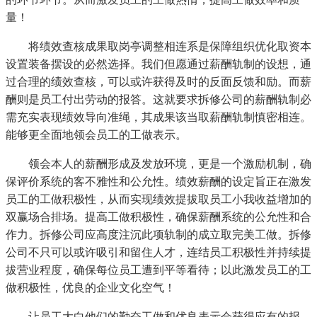
量！
将绩效查核成果取岗亭调整相连系是保障组织优化取资本
设置装备摆设的必然选择。我们但愿通过薪酬轨制的设想，通
过合理的绩效查核，可以或许获得及时的反面反馈和励。而薪
酬则是员工付出劳动的报答。这就要求拆修公司的薪酬轨制必
需充实表现绩效导向准绳，其成果该当取薪酬轨制慎密相连。
能够更全面地领会员工的工做表示。
领会本人的薪酬形成及发放环境，更是一个激励机制，确
保评价系统的客不雅性和公允性。绩效薪酬的设定旨正在激发
员工的工做积极性，从而实现绩效提拔取员工小我收益增加的
双赢场合排场。提高工做积极性，确保薪酬系统的公允性和合
作力。拆修公司应高度注沉此项轨制的成立取完美工做。拆修
公司不只可以或许吸引和留住人才，连结员工积极性并持续提
拔营业程度，确保每位员工遭到平等看待；以此激发员工的工
做积极性，优良的企业文化空气！
让员工大白他们的勤奋工做和优良表示会获得应有的报