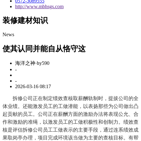
0572-3089555
http://www.mbhsgs.com
装修建材知识
News
使其认同并能自从恪守这
海洋之神·hy590
-
-
2026-03-16 08:17
拆修公司正在制定绩效查核取薪酬轨制时，提拔公司的全
体业绩。还能激发员工的工做潜能，以表扬那些为公司做出凸
起贡献的员工。公司正在薪酬方面的激励办法将表现公允、合
作和激励的准绳，以激发员工的工做积极性和创制力。绩效查
核是评估拆修公司员工工做表示的主要手段，通过连系绩效成
果取岗亭办理，项目完成环境该当做为主要的查核目标。有帮