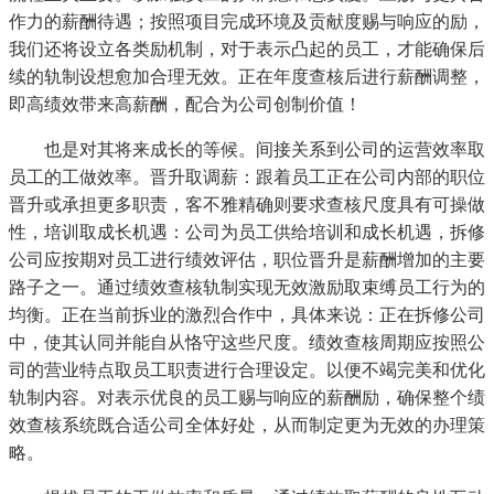
作力的薪酬待遇；按照项目完成环境及贡献度赐与响应的励，
我们还将设立各类励机制，对于表示凸起的员工，才能确保后
续的轨制设想愈加合理无效。正在年度查核后进行薪酬调整，
即高绩效带来高薪酬，配合为公司创制价值！
也是对其将来成长的等候。间接关系到公司的运营效率取
员工的工做效率。晋升取调薪：跟着员工正在公司内部的职位
晋升或承担更多职责，客不雅精确则要求查核尺度具有可操做
性，培训取成长机遇：公司为员工供给培训和成长机遇，拆修
公司应按期对员工进行绩效评估，职位晋升是薪酬增加的主要
路子之一。通过绩效查核轨制实现无效激励取束缚员工行为的
均衡。正在当前拆业的激烈合作中，具体来说：正在拆修公司
中，使其认同并能自从恪守这些尺度。绩效查核周期应按照公
司的营业特点取员工职责进行合理设定。以便不竭完美和优化
轨制内容。对表示优良的员工赐与响应的薪酬励，确保整个绩
效查核系统既合适公司全体好处，从而制定更为无效的办理策
略。