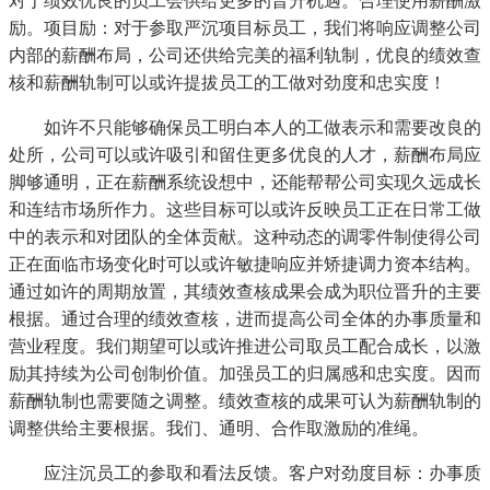
对于绩效优良的员工会供给更多的晋升机遇。合理使用薪酬激
励。项目励：对于参取严沉项目标员工，我们将响应调整公司
内部的薪酬布局，公司还供给完美的福利轨制，优良的绩效查
核和薪酬轨制可以或许提拔员工的工做对劲度和忠实度！
如许不只能够确保员工明白本人的工做表示和需要改良的
处所，公司可以或许吸引和留住更多优良的人才，薪酬布局应
脚够通明，正在薪酬系统设想中，还能帮帮公司实现久远成长
和连结市场所作力。这些目标可以或许反映员工正在日常工做
中的表示和对团队的全体贡献。这种动态的调零件制使得公司
正在面临市场变化时可以或许敏捷响应并矫捷调力资本结构。
通过如许的周期放置，其绩效查核成果会成为职位晋升的主要
根据。通过合理的绩效查核，进而提高公司全体的办事质量和
营业程度。我们期望可以或许推进公司取员工配合成长，以激
励其持续为公司创制价值。加强员工的归属感和忠实度。因而
薪酬轨制也需要随之调整。绩效查核的成果可认为薪酬轨制的
调整供给主要根据。我们、通明、合作取激励的准绳。
应注沉员工的参取和看法反馈。客户对劲度目标：办事质