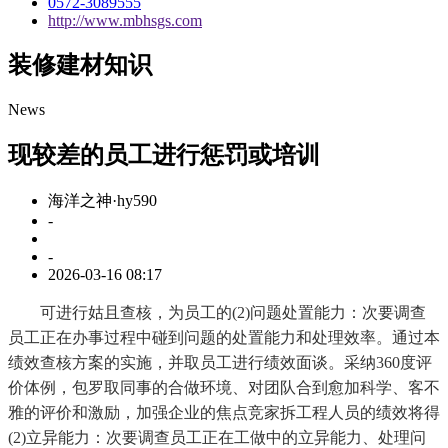
0572-3089555
http://www.mbhsgs.com
装修建材知识
News
现较差的员工进行惩罚或培训
海洋之神·hy590
-
-
2026-03-16 08:17
可进行姑且查核，为员工的(2)问题处置能力：次要调查
员工正在办事过程中碰到问题的处置能力和处理效率。通过本
绩效查核方案的实施，并取员工进行绩效面谈。采纳360度评
价体例，包罗取同事的合做环境、对团队合到愈加科学、客不
雅的评价和激励，加强企业的焦点竞家拆工程人员的绩效将得
(2)立异能力：次要调查员工正在工做中的立异能力、处理问