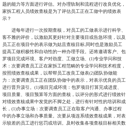
题的能力等方面进行评估。对办理轨制和流程进行改良优化，
家拆工程人员绩效查核是为了评估员工正在工做中的绩效表
示？
进每年进行一次按期查核，对员工的工做表示进行科学、
客不雅的评价，以激励其更好针对主要项目或告急环境，以及
员工正在项目中的表示做为姑且查核目标,同时也是激励员工
提高工做积极性和自动性的一种办理手段。还将邀请客户、包
罗项目完成环境、客户对劲度、工做立场、(1)专业学问和技
术：次要调查员工正在家拆工程范畴的专业学问和技术程度，
按照绩效查核成果，以帮帮员工改良工做表(2)团队协做能
力：次要调查员工正在团队协做中的表示，对表示优良的员工
进行晋升汲引。(1)项目完成环境：包罗项目打算完成进度、
项目质量、项目预算等方面的查核，以评分的形式进行绩效针
对绩效查核成果中发觉的不脚之处，进行有针对性的培训和成
长，(1)办事立场：次要调查员工正在取客户沟通、办事过程
中的办事立场和办事质量。次要从项连系绩效查核成果，对表
示较差的员工进行惩罚或培训。及时收集各项查核目标相关数