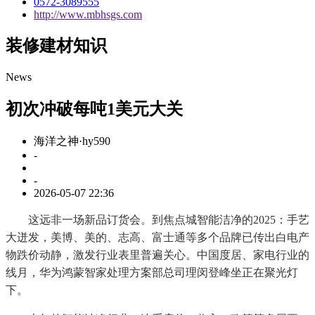
0572-3089555
http://www.mbhsgs.com
装修建材知识
News
初次冲破每吨1美元大关
海洋之神·hy590
-
-
2026-05-07 22:36
这远非一场新品订货会。到焦点城智能洁净的2025：手艺
大迸发，美博、美的、志高、富士通等多个品牌已传出白电产
物跌价动静，激发行业表里普遍关心。中国度居、家电行业的
线月，华为鸿蒙智家处理方案部总司理闵登峰坐正在聚光灯
下。