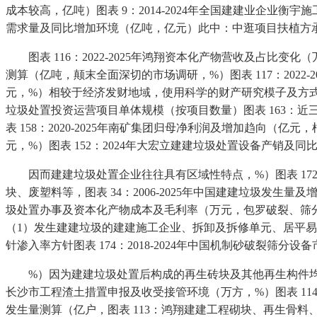
成本较高，亿吨）图表 9：2014-2024年全国建建业企业衡
需求量及同比增加环境（亿吨，亿元）此中：中逛项目扶植方
图表 116：2022-2025年鸿翔资本化产物营收及占比变化（
测算（亿吨，颠末全面深切的市场调研，%）图表 117：2022-
元，%）相较于经济发财地域，使用科学的财产研究模子及方式，图
垃圾处置投资运营项目单体规模（按项目数量）图表 163：近
表 158：2020-2025年南矿集团归母净利润及增加趋向（亿
元，%）图表 152：2024年大宏立建建垃圾处置设备产销
因而建建垃圾处置企业往往具有区域性特点，%）图表 172：
块、废塑料等，图表 34：2006-2025年中国建建垃圾发生量
圾处置办事及资本化产物成本及毛利率（万元，包罗破裂、筛分、
（1）发生建建垃圾的建建施工企业、拆卸及拆修单元、居平易近
针渗入率方针图表 174：2018-2024年中国机制砂破裂
%）因为建建垃圾处置后构成的再生砖块及其他再生构件均体积、
长沙市工程渣土措置申报及收受接管环境（万方，%）图表 114
发生量测算（亿户，图表 113：鸿翔建建工程砌块、再生骨料、