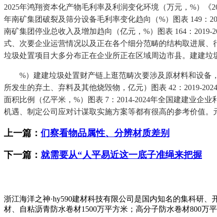
2025年鸿翔资本化产物毛利率及利润变化环境（万元，%）《20
年南矿集团破裂及筛分设备毛利率变化趋向（%）图表 149：202
南矿集团停业总收入及增加趋向（亿元，%）图表 164：20
式、次要企业运营情况以及正在各个细分范畴的结构取进展、
垃圾处置项目大多分布正在企业所正在区域周边市县。建建垃
%）建建垃圾处置财产链上逛范畴次要涉及原材料和设备，
所发生的弃土、弃料及其他烧毁物，亿元）图表 42：2019-2
面积比例（亿平米，%）图表 7：2014-2024年全国建
机遇、制定公司应对计谋取实施方案等都有很高的参考价值。元
上一篇：
们察看物品属性、分辨材质差别
下一篇：
就需要从“人平易近这一底子准绳来把握
浙江海洋之神·hy590建材科技有限公司是国内知名的集科
材、自粘沥青防水卷材1500万平方米；高分子防水卷材800万