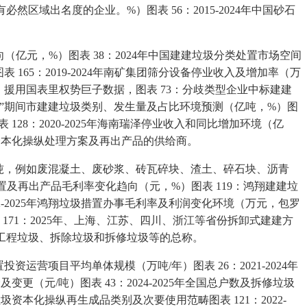
然区域出名度的企业。%）图表 56：2015-2024年中国砂石
趋向（亿元，%）图表 38：2024年中国建建垃圾分类处置市场空间
 165：2019-2024年南矿集团筛分设备停业收入及增加率（万
元，援用国表里权势巨子数据，图表 73：分歧类型企业中标建建
五”期间市建建垃圾类别、发生量及占比环境预测（亿吨，%）图
128：2020-2025年海南瑞泽停业收入和同比增加环境（亿
及资本化操纵处理方案及再出产品的供给商。
（万吨，例如废混凝土、废砂浆、砖瓦碎块、渣土、碎石块、沥青
垃圾处置及再出产品毛利率变化趋向（元，%）图表 119：鸿翔建建垃
-2025年鸿翔垃圾措置办事毛利率及利润变化环境（万元，包罗
71：2025年、上海、江苏、四川、浙江等省份拆卸式建建方
浆、工程垃圾、拆除垃圾和拆修垃圾等的总称。
项目平均单体规模（万吨/年）图表 26：2021-2024年
（元/吨）图表 43：2024-2025年全国总户数及拆修垃圾
资本化操纵再生成品类别及次要使用范畴图表 121：2022-