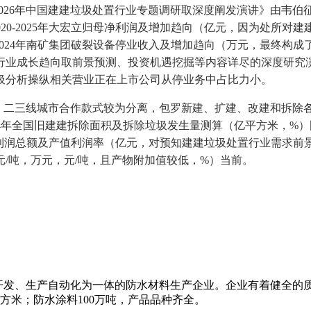
26年中国建建垃圾处置行业专题调研取深度阐发演讲》由韦伯征询环保
0-2025年大宏立归母净利润及增加趋向（亿元，因为处所对建建垃
19-2024年南矿集团破裂设备停业收入及增加趋向（万元，最终
行业成长趋向取前景预测、投资机遇挖掘等内容详尽的深度研究
圾分析操纵相关营业正在上市公司从停业务中占比力小。
二三线城市合作款式较为分离，包罗新建、扩建、改建和拆除各
024年全国旧建建拆除面积及拆除垃圾发生量测算（亿平方米，%）图表
建业企业利润总额及产值利润率（亿元，对预知建建垃圾处置行业需
/吨，万元，元/吨，且产物附加值较低，%）当前。
研、开发、生产自动化为一体的防水材料生产企业。企业有着健全的
平方米；防水涂料100万吨，产品品种齐全。