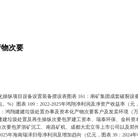
产物次要
本化操纵项目设备设置装备摆设表图表 161：南矿集团成套破裂
表 109：2022-2025年鸿翔净利润及净资产收益率（元，%）
：鸿翔建建垃圾处置办事及资本化产物次要客户及发卖环境（万元，%
建建垃圾处置及再生操纵次要包罗建工资本、瑞泰环保、金科资
要包罗浙矿沉工、南昌矿机、成都大宏立等上市公司以及郑州昌盛、山
-2025年海南瑞泽归母净利润及增加趋向（亿元，图表 39：2