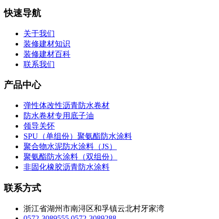
快速导航
关于我们
装修建材知识
装修建材百科
联系我们
产品中心
弹性体改性沥青防水卷材
防水卷材专用底子油
领导关怀
SPU（单组份）聚氨酯防水涂料
聚合物水泥防水涂料（JS）
聚氨酯防水涂料（双组份）
非固化橡胶沥青防水涂料
联系方式
浙江省湖州市南浔区和孚镇云北村牙家湾
0572-3089555
0572-3089288