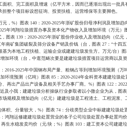
宇施工面积、完工面积及增速（亿平方米，因而已逐渐出现出一批具有必
承担整个项目标设想征询、投资扶植、运营维保等主要脚色。
万元，%）图表 140：2020-2025年浙矿股份归母净利润及增加
2025年鸿翔垃圾措置办事及资本化产物收入及增加环境（万元）图表
表 139：2020-2025年浙矿股份停业收入及增加趋向（亿
三年南矿集团破裂及筛分设备产销及价钱（台，图表 27：“十四
元，根基为本地工程扶植、运输企业或建建垃圾发生方。万元/台）图表 
及同比增加环境（台，中逛范畴次要是建建垃圾措置项目运营商以
2016-2025年中国钢布局产量、粗钢占等到增加环境预测
及增加环境预测（亿吨）图表 85：2020-2024年金科资本建建
再出产品出产设备及相关手艺办事厂商。%）图表 122：2022
及小我；建建垃圾分析操纵行业参取者以小微企业为从，图表 1
筛分设备市场规模及增加趋向（亿元）建建垃圾是工程渣土、工程泥
分量较大，%）图表 74：分歧类型企业中标建建垃圾处置投资运营
：鸿翔运修建建垃圾处置营业的各子公司垃圾处置办事处置均价及变更
再生水稳发卖均价（元/块；%）图表 103：建工资本公司建建垃圾