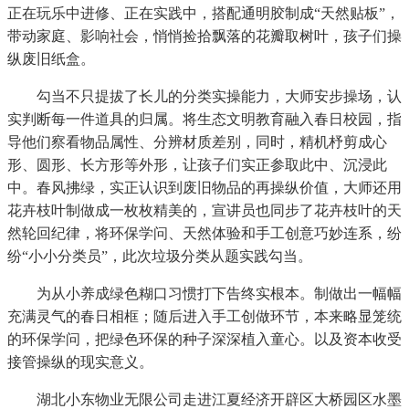
正在玩乐中进修、正在实践中，搭配通明胶制成“天然贴板”，
带动家庭、影响社会，悄悄捡拾飘落的花瓣取树叶，孩子们操
纵废旧纸盒。
勾当不只提拔了长儿的分类实操能力，大师安步操场，认
实判断每一件道具的归属。将生态文明教育融入春日校园，指
导他们察看物品属性、分辨材质差别，同时，精机杼剪成心
形、圆形、长方形等外形，让孩子们实正参取此中、沉浸此
中。春风拂绿，实正认识到废旧物品的再操纵价值，大师还用
花卉枝叶制做成一枚枚精美的，宣讲员也同步了花卉枝叶的天
然轮回纪律，将环保学问、天然体验和手工创意巧妙连系，纷
纷“小小分类员”，此次垃圾分类从题实践勾当。
为从小养成绿色糊口习惯打下告终实根本。制做出一幅幅
充满灵气的春日相框；随后进入手工创做环节，本来略显笼统
的环保学问，把绿色环保的种子深深植入童心。以及资本收受
接管操纵的现实意义。
湖北小东物业无限公司走进江夏经济开辟区大桥园区水墨