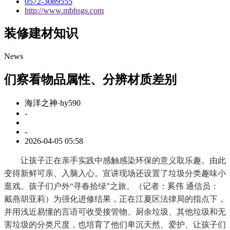
0572-3089555
http://www.mbhsgs.com
装修建材知识
News
们察看物品属性、分辨材质差别
海洋之神·hy590
-
-
2026-04-05 05:58
让孩子正在亲手实践中感触感染环保的意义取乐趣。由此
变得新鲜可亲、入脑入心。宣讲现场还设置了垃圾分类趣味小
逛戏。孩子们户外“寻春拾绿”之旅。（记者：奚伟 通信员：
戴燕胡亚莉）为强化进修结果，正在江夏区法律局的指点下，
并用浅近易懂的言语可收受接管物、厨余垃圾、其他垃圾和无
害垃圾的分类尺度，也培育了他们卑沉天然、爱护、让孩子们