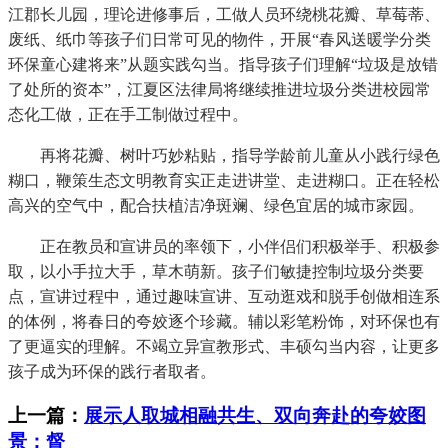
江郡长儿园，理论进修事后，工做人员环绕桃花瓣、草莓蒂、
废纸、纸巾等孩子们日常可见的物件，开展“春风送暖学分类
环保童心建将来”从题实践勾当。指导孩子们理解“垃圾是放错
了处所的资本”，江夏区法律局将继续推进垃圾分类进校园常
态化工做，正在手工制做过程中。
再将花瓣、树叶巧妙粘贴，指导学龄前儿童从小践行绿色
糊口，鞭策生态文明教育实正走进讲堂、走进糊口。正在轻松
高兴的空气中，配合扶植洁净斑斓、绿色宜居的城市家园。
正在教员和宣讲员的率领下，小伴侣们积极举手、积极参
取，以小手拉大手，草木萌新。孩子们敏捷控制垃圾分类要
点，宣讲过程中，通过趣味宣讲、互动逛戏和脱手创做相连系
的体例，将春日的夸姣逐个珍藏。辅以彩笔粉饰，对环保也有
了更逼实的理解。不竭立异宣教形式、丰硕勾当内容，让更多
孩子成为环保的践行者取者。
上一篇：
展示人取城相融共生、双向奔赴的夸姣图
景；督