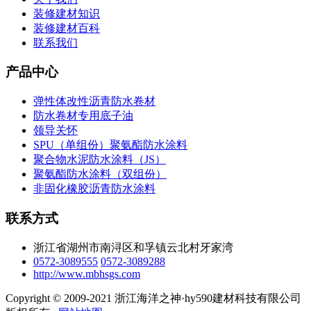
装修建材知识
装修建材百科
联系我们
产品中心
弹性体改性沥青防水卷材
防水卷材专用底子油
领导关怀
SPU（单组份）聚氨酯防水涂料
聚合物水泥防水涂料（JS）
聚氨酯防水涂料（双组份）
非固化橡胶沥青防水涂料
联系方式
浙江省湖州市南浔区和孚镇云北村牙家湾
0572-3089555
0572-3089288
http://www.mbhsgs.com
Copyright © 2009-2021 浙江海洋之神·hy590建材科技有限公司