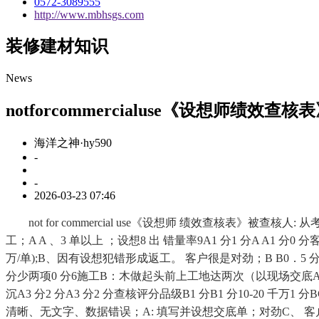
0572-3089555
http://www.mbhsgs.com
装修建材知识
News
notforcommercialuse《设想师绩效查
海洋之神·hy590
-
-
2026-03-23 07:46
not for commercial use《设想师 绩效查核表》被查核
工；A A 、3 单以上 ；设想8 出 错量率9A1 分1 分A A1
万/单);B、因有设想犯错形成返工。 客户很是对劲；B B0．5 分C C
分少两项0 分6施工B：木做起头前上工地达两次（以现场交底A、
沉A3 分2 分A3 分2 分查核评分品级B1 分B1 分10-20 千万1 
清晰、无文字、数据错误；A: 填写并设想交底单；对劲C、 客户不合错误劲；仅供小我