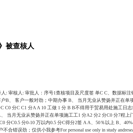
核表》被查核人
人: 从考人: 审核人: 审批人：序号1查核项目及尺度签 单C C、数据标
 分0 分客户B、 客户一般对劲；中期办事 B、 当月无业从赞扬并正在
0 分C C1 分A A 10 工做 1 分 B B不得用于贸易用处施工日志签
 当月无业从赞扬并正在单项施工工1 分A2 分2 分C0 分7程
分BC0 分C0.5 分0-10 万以内0.5 分C得分2签 A A、50％以
参考For personal use only in study andresear