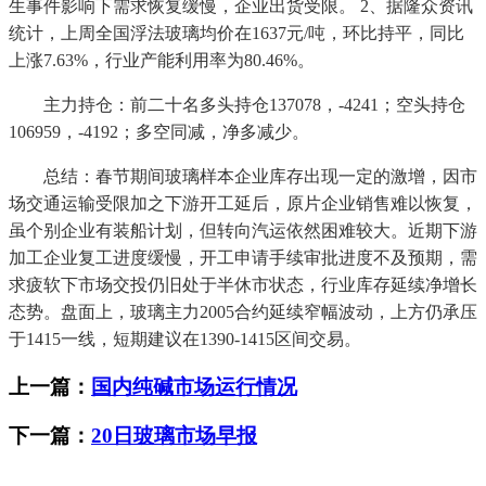
生事件影响下需求恢复缓慢，企业出货受限。 2、据隆众资讯
统计，上周全国浮法玻璃均价在1637元/吨，环比持平，同比
上涨7.63%，行业产能利用率为80.46%。
主力持仓：前二十名多头持仓137078，-4241；空头持仓
106959，-4192；多空同减，净多减少。
总结：春节期间玻璃样本企业库存出现一定的激增，因市
场交通运输受限加之下游开工延后，原片企业销售难以恢复，
虽个别企业有装船计划，但转向汽运依然困难较大。近期下游
加工企业复工进度缓慢，开工申请手续审批进度不及预期，需
求疲软下市场交投仍旧处于半休市状态，行业库存延续净增长
态势。盘面上，玻璃主力2005合约延续窄幅波动，上方仍承压
于1415一线，短期建议在1390-1415区间交易。
上一篇：
国内纯碱市场运行情况
下一篇：
20日玻璃市场早报