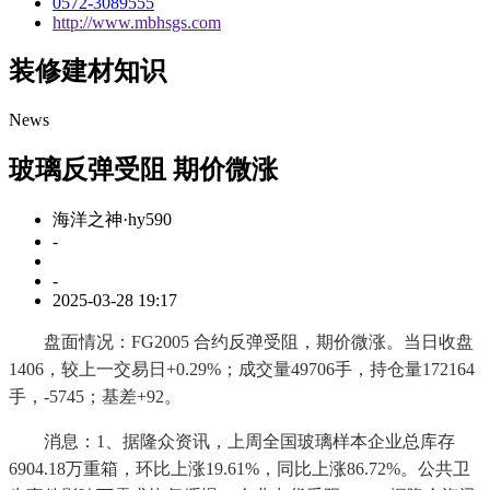
0572-3089555
http://www.mbhsgs.com
装修建材知识
News
玻璃反弹受阻 期价微涨
海洋之神·hy590
-
-
2025-03-28 19:17
盘面情况：FG2005 合约反弹受阻，期价微涨。当日收盘
1406，较上一交易日+0.29%；成交量49706手，持仓量172164
手，-5745；基差+92。
消息：1、据隆众资讯，上周全国玻璃样本企业总库存
6904.18万重箱，环比上涨19.61%，同比上涨86.72%。公共卫