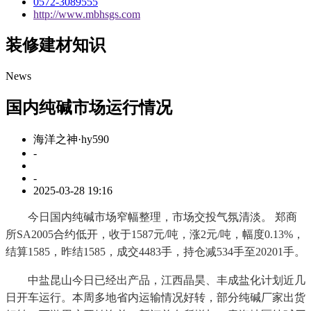
0572-3089555
http://www.mbhsgs.com
装修建材知识
News
国内纯碱市场运行情况
海洋之神·hy590
-
-
2025-03-28 19:16
今日国内纯碱市场窄幅整理，市场交投气氛清淡。 郑商
所SA2005合约低开，收于1587元/吨，涨2元/吨，幅度0.13%，
结算1585，昨结1585，成交4483手，持仓减534手至20201手。
中盐昆山今日已经出产品，江西晶昊、丰成盐化计划近几
日开车运行。本周多地省内运输情况好转，部分纯碱厂家出货