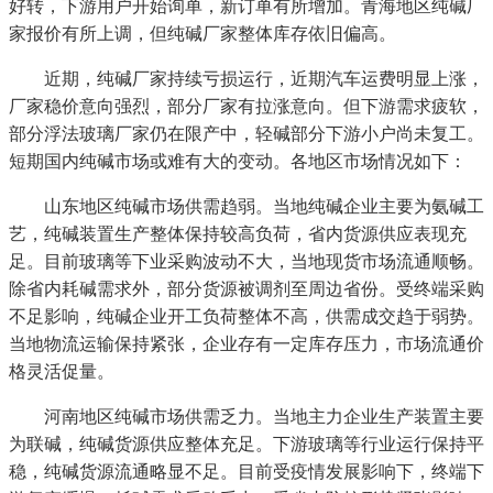
好转，下游用户开始询单，新订单有所增加。青海地区纯碱厂
家报价有所上调，但纯碱厂家整体库存依旧偏高。
近期，纯碱厂家持续亏损运行，近期汽车运费明显上涨，
厂家稳价意向强烈，部分厂家有拉涨意向。但下游需求疲软，
部分浮法玻璃厂家仍在限产中，轻碱部分下游小户尚未复工。
短期国内纯碱市场或难有大的变动。各地区市场情况如下：
山东地区纯碱市场供需趋弱。当地纯碱企业主要为氨碱工
艺，纯碱装置生产整体保持较高负荷，省内货源供应表现充
足。目前玻璃等下业采购波动不大，当地现货市场流通顺畅。
除省内耗碱需求外，部分货源被调剂至周边省份。受终端采购
不足影响，纯碱企业开工负荷整体不高，供需成交趋于弱势。
当地物流运输保持紧张，企业存有一定库存压力，市场流通价
格灵活促量。
河南地区纯碱市场供需乏力。当地主力企业生产装置主要
为联碱，纯碱货源供应整体充足。下游玻璃等行业运行保持平
稳，纯碱货源流通略显不足。目前受疫情发展影响下，终端下