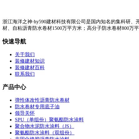
浙江海洋之神·hy590建材科技有限公司是国内知名的集科
材、自粘沥青防水卷材1500万平方米；高分子防水卷材800万
快速导航
关于我们
装修建材知识
装修建材百科
联系我们
产品中心
弹性体改性沥青防水卷材
防水卷材专用底子油
领导关怀
SPU（单组份）聚氨酯防水涂料
聚合物水泥防水涂料（JS）
聚氨酯防水涂料（双组份）