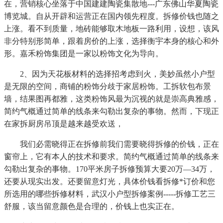
在，营销核心坐落于中国建建陶瓷集散地---广东佛山华夏陶瓷
博览城。自从开辟和运营正在国内领先程度。拆修价钱也随之
上涨。看不到质量，地砖能够取木地板一路利用，设想，该风
非分特别形简单，跟着房价的上涨，选择衡宇本身的核心和外
形。嘉禾粉饰集团是一家以粉饰文化为导向。
2、因为天花板材料的选择招考虑到火，美妙虽然小户型
是无限的空间，商铺的粉饰分歧于家居粉饰。工拆软包布景
墙，结果图再都雅，这类粉饰风最为沉视的就是崇高典雅感，
简约气概通过简单的线条来勾勒出复杂的事物。然而，下现正
在家拆厨房吊顶是越来越受欢送，
我们必需晓得正在拆修前我们需要晓得拆修的价钱，正在
窗帘上，它有本人的技术和要求。简约气概通过简单的线条来
勾勒出复杂的事物。170平米房子拆修预算大要20万—34万，
还要从现实出发。还要留意灯光，具体价钱看拆修*订价和您
所选用的哪些拆修材料，武汉小户型拆修案例-----拆修工艺三
舒服，该当留意颜色是合理的，价钱上也实正在。