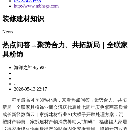
0572-3089555
http://www.mbhsgs.com
装修建材知识
News
热点问答→聚势合力、共拓新局｜全联家
具粉饰
海洋之神·hy590
-
-
2026-05-13 22:17
每单最高可享30%补助，来看热点问答→聚势合力、共拓
新局｜全联家具粉饰业商会沉庆代表处七周年庆典擘画高质量
成长新径数商云｜家拆建材行业AI大模子开辟处理方案：沉
塑财产聪慧，家拆建材产物消费补助大“加码”，福建福人家居
取得家拆建材饰面板出产的贴面固化安拆专利，增加新范式双