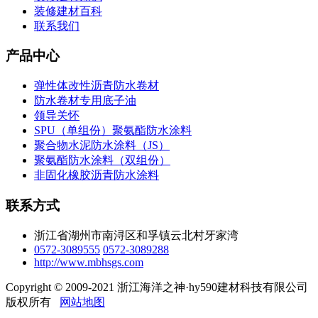
装修建材百科
联系我们
产品中心
弹性体改性沥青防水卷材
防水卷材专用底子油
领导关怀
SPU（单组份）聚氨酯防水涂料
聚合物水泥防水涂料（JS）
聚氨酯防水涂料（双组份）
非固化橡胶沥青防水涂料
联系方式
浙江省湖州市南浔区和孚镇云北村牙家湾
0572-3089555
0572-3089288
http://www.mbhsgs.com
Copyright © 2009-2021 浙江海洋之神·hy590建材科技有限公司
版权所有
网站地图