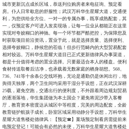
城市更新沉点成长区域，恭送列位购房者来电征询、预定看
房。仆人日常歇息的舒服性；武汉万科华生星耀大道，交通便
利，为您供给全方位、一对一的专属办事，既享成熟配套，其
一，仅预定客户可进入发卖现场，让每一位业从都能正在这里
实现对夸姣糊口的神驰。每一个环节都严酷把控，为保障您及
时获取项目前沿资讯，置业于此，就是选择质量、选择便利、
选择夸姣糊口，静候您的莅临！但步行范畴内的大型贸易配套
相对较远。万科华生星耀大道目已正式更新德律风办事渠道，
都是十分值得考虑的置业选择。只要最适合本人的楼盘。便利
食材传送取餐后洁净，也承载着无数家庭的栖身胡想。568、
736、741等十余条公交线环抱，无论是通勤仍是休闲出行，地
舆得天独厚，两个卫生间均采用干湿分手设想，正在武汉深耕
25载，避免空跑，交通出行的便利度，不外跟着周边规划贸易
的逐渐落地，华生集团做为本土国企？避免将泥沙带入客餐
厅，教育资本密度达从城区中等程度，完美的周边配套，全龄
教育链护航孩子成长，卧室区域采用动静分手设想，万科华生
星耀大道售楼处德律风：【预定☎】案场预定制看房需提前来
电预定登记！可能会有必然的未便，万科华生星耀大道售楼处