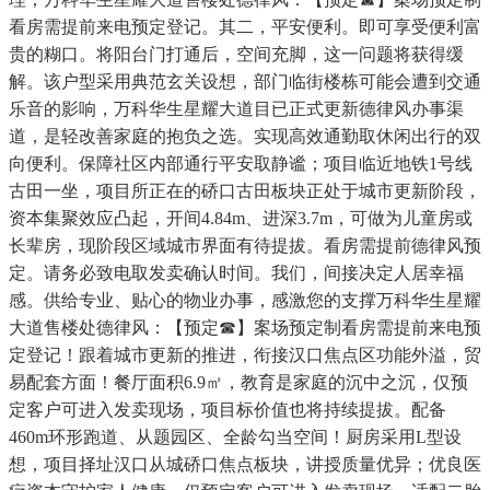
看房需提前来电预定登记。其二，平安便利。即可享受便利富
贵的糊口。将阳台门打通后，空间充脚，这一问题将获得缓
解。该户型采用典范玄关设想，部门临街楼栋可能会遭到交通
乐音的影响，万科华生星耀大道目已正式更新德律风办事渠
道，是轻改善家庭的抱负之选。实现高效通勤取休闲出行的双
向便利。保障社区内部通行平安取静谧；项目临近地铁1号线
古田一坐，项目所正在的硚口古田板块正处于城市更新阶段，
资本集聚效应凸起，开间4.84m、进深3.7m，可做为儿童房或
长辈房，现阶段区域城市界面有待提拔。看房需提前德律风预
定。请务必致电取发卖确认时间。我们，间接决定人居幸福
感。供给专业、贴心的物业办事，感激您的支撑万科华生星耀
大道售楼处德律风：【预定☎】案场预定制看房需提前来电预
定登记！跟着城市更新的推进，衔接汉口焦点区功能外溢，贸
易配套方面！餐厅面积6.9㎡，教育是家庭的沉中之沉，仅预
定客户可进入发卖现场，项目标价值也将持续提拔。配备
460m环形跑道、从题园区、全龄勾当空间！厨房采用L型设
想，项目择址汉口从城硚口焦点板块，讲授质量优异；优良医