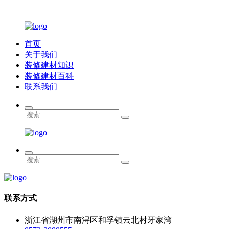
首页
关于我们
装修建材知识
装修建材百科
联系我们
联系方式
浙江省湖州市南浔区和孚镇云北村牙家湾