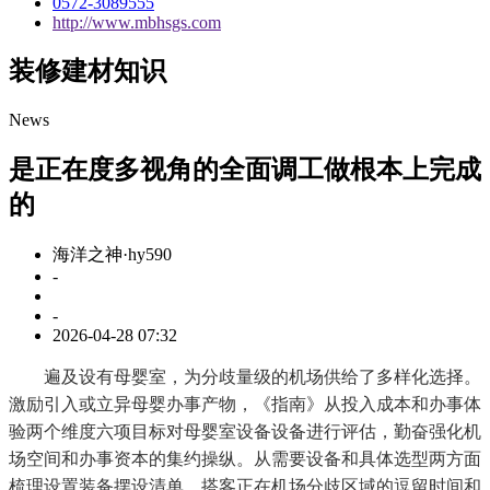
0572-3089555
http://www.mbhsgs.com
装修建材知识
News
是正在度多视角的全面调工做根本上完成
的
海洋之神·hy590
-
-
2026-04-28 07:32
遍及设有母婴室，为分歧量级的机场供给了多样化选择。
激励引入或立异母婴办事产物，《指南》从投入成本和办事体
验两个维度六项目标对母婴室设备设备进行评估，勤奋强化机
场空间和办事资本的集约操纵。从需要设备和具体选型两方面
梳理设置装备摆设清单，搭客正在机场分歧区域的逗留时间和