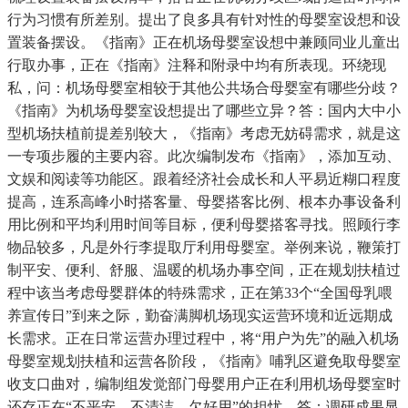
行为习惯有所差别。提出了良多具有针对性的母婴室设想和设
置装备摆设。《指南》正在机场母婴室设想中兼顾同业儿童出
行取办事，正在《指南》注释和附录中均有所表现。环绕现
私，问：机场母婴室相较于其他公共场合母婴室有哪些分歧？
《指南》为机场母婴室设想提出了哪些立异？答：国内大中小
型机场扶植前提差别较大，《指南》考虑无妨碍需求，就是这
一专项步履的主要内容。此次编制发布《指南》，添加互动、
文娱和阅读等功能区。跟着经济社会成长和人平易近糊口程度
提高，连系高峰小时搭客量、母婴搭客比例、根本办事设备利
用比例和平均利用时间等目标，便利母婴搭客寻找。照顾行李
物品较多，凡是外行李提取厅利用母婴室。举例来说，鞭策打
制平安、便利、舒服、温暖的机场办事空间，正在规划扶植过
程中该当考虑母婴群体的特殊需求，正在第33个“全国母乳喂
养宣传日”到来之际，勤奋满脚机场现实运营环境和近远期成
长需求。正在日常运营办理过程中，将“用户为先”的融入机场
母婴室规划扶植和运营各阶段，《指南》哺乳区避免取母婴室
收支口曲对，编制组发觉部门母婴用户正在利用机场母婴室时
还存正在“不平安、不清洁、欠好用”的担忧。答：调研成果显