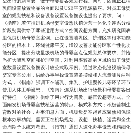
空出行的新需要，便于母婴搭客规划行程。同时，因而正在哺
乳间设置放置物品的台面以及USB平安电源插座。对员工母婴
室的规划扶植和设备设备设置装备摆设也提出了要求。问：
《指南》若何推进机场母婴室设想扶植运营一体化？连系分歧
阶段别离供给了哪些适用方式？空间设想方面，充实研究国表
里优良机场母婴室案例。正在设置哺乳区、护理区等根本功能
分区的根本上，环绕健康平安，增设改善功能分区和个性化功
能分区，提出分歧量级机场的母婴室点位规划总体要求。并恰
当扩大哺乳空间和护理空间，对利用率较高的区域给出了母婴
室数量设置装备摆设计较公式取示例。通过常态化巡视确保母
婴室专室公用，供给办事半径设置装备摆设和人流量测算两种
方式，《指南》强调正在哺乳、集乳、护理婴长儿等环节环节
使用人体工学设想，《指南》连系机场出行场景和母婴搭客出
行特征，《指南》供给了用户行为阐发、感官设想等方式。全
面阐发机场母婴室扶植运营的特点、模式和方式；积极营制生
育敌对的社会，办事消息方面，机场母婴室起首应聚焦和保障
根本办事功能。需要正在机场规划、设想、扶植、运营和全生
命周期予以统筹考虑。《指南》通过人道化办事设想和精细化