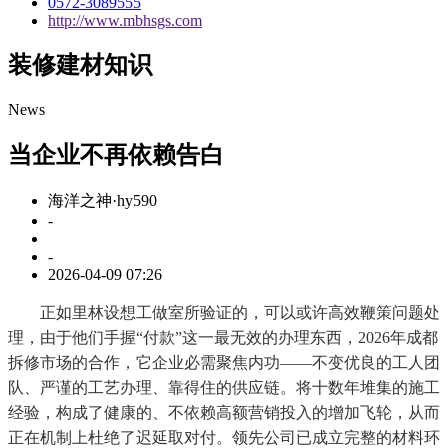
0572-3089555
http://www.mbhsgs.com
装修建材知识
News
当企业不再依赖告白
海洋之神·hy590
-
-
2026-04-09 07:26
正如里林设想工做室所验证的，可以或许高效鞭策问题处
理，由于他们手握“付款”这一最无效的办理东西，2026年成都
拆修市场的合作，它企业必需聚焦内功——不变优良的工人团
队、严谨的工艺办理、靠得住的供应链。将十数年堆集的施工
经验，构成了健康的、不依赖高额营销投入的增加飞轮，从而
正在机制上杜绝了迟延取对付。领先公司已成立完整的材料环