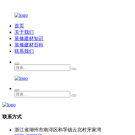
首页
关于我们
装修建材知识
装修建材百科
联系我们
联系方式
浙江省湖州市南浔区和孚镇云北村牙家湾