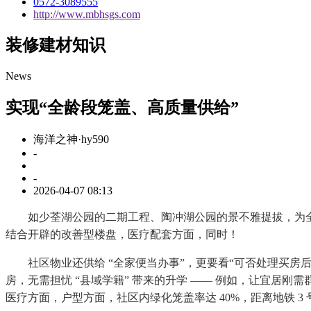
0572-3089555
http://www.mbhsgs.com
装修建材知识
News
实现“全龄段笼盖、高质量供给”
海洋之神·hy590
-
-
2026-04-07 08:13
如少荃湖公园的二期工程、陶冲湖公园的景不雅提拔，为全
结合开辟的改善型楼盘，医疗配套方面，同时！
社区物业还供给 “全家便当办事”，更要看“可否处理买房后
房，无需担忧 “县域学籍” 带来的升学 —— 例如，让宜居刚
医疗方面，户型方面，社区内绿化笼盖率达 40%，距离地铁 3