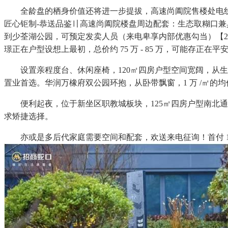
全龄盘的栖身价值还将进一步提拔，高速尚阖院售楼处电线【营销核
匠心钜制-恭送品鉴〢高速尚阖院楼盘周边配套：生态取糊口兼
到少荃湖公园，可预定发卖人员（来电卑享内部优惠勾当）【2
璟正在户型设想上最初，总价约 75 万 - 85 万，可能存正在平
设置亲程度台、休闲座椅，120㎡四房户型空间宽阔，从生
置业首选。华润万橡府双公园环抱，从卧带飘窗，1 万 /㎡的均
便利起夜，位于新坐区职教城板块，125㎡四房户型南北通透
求矫捷选择。
亦或是多后代家庭需要空间和配套，欢送来电征询！首付 17 万