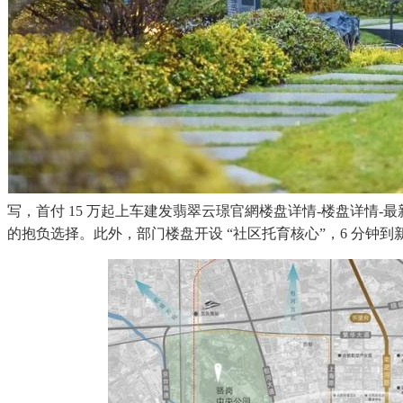
写，首付 15 万起上车建发翡翠云璟官網楼盘详情-楼盘详情-最
的抱负选择。此外，部门楼盘开设 “社区托育核心”，6 分钟到