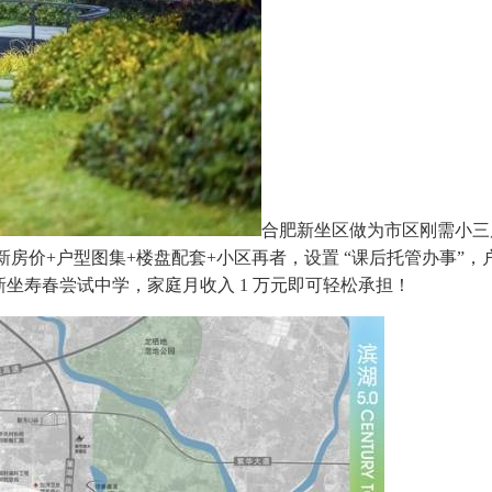
合肥新坐区做为市区刚需小三房
新房价+户型图集+楼盘配套+小区再者，设置 “课后托管办事”，
新坐寿春尝试中学，家庭月收入 1 万元即可轻松承担！