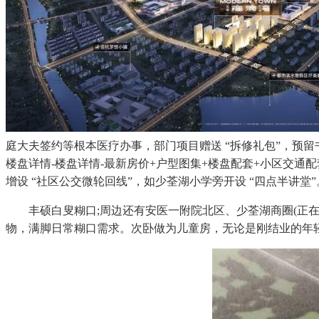
庭大夫签约等根本医疗办事，部门项目赠送 “拆修礼包”，预留
楼盘详情-楼盘详情-最新房价+户型图集+楼盘配套+小区交通
增设 “社区公交微轮回线”，如少荃湖小学旁开设 “四点半讲堂”
丰硕白叟糊口;周边还有安医一附院北区、少荃湖商圈(正在
物，满脚日常糊口需求。次卧做为儿童房，无论是刚结业的年轻