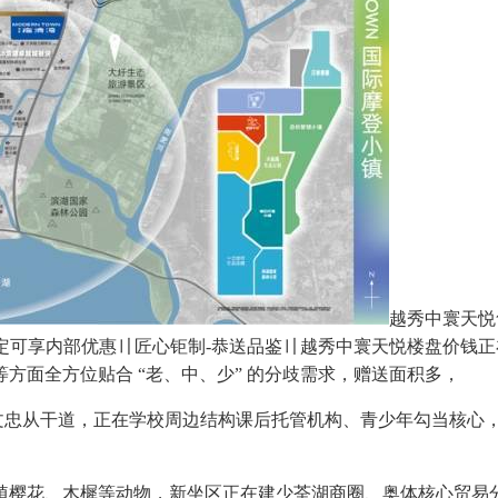
越秀中寰天悦
售楼核心〢预定可享内部优惠〢匠心钜制-恭送品鉴〢越秀中寰天悦楼
方面全方位贴合 “老、中、少” 的分歧需求，赠送面积多，
文忠从干道，正在学校周边结构课后托管机构、青少年勾当核心，
，种植樱花、木樨等动物，新坐区正在建少荃湖商圈、奥体核心贸易