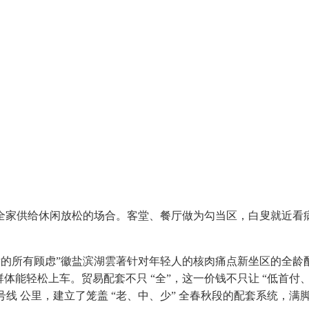
家供给休闲放松的场合。客堂、餐厅做为勾当区，白叟就近看病
的所有顾虑”徽盐滨湖雲著针对年轻人的核肉痛点新坐区的全龄配
需群体能轻松上车。贸易配套不只 “全”，这一价钱不只让 “低首
 号线 公里，建立了笼盖 “老、中、少” 全春秋段的配套系统