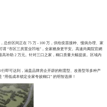
价区间正在 75 万 - 100 万，供给疫苗接种、慢病办理、家
可谓 “市区三房置业凹地”，全家栖身更平安。高速尚阖院官網
最高补助 2 万元。针对三口之家，糊口质量大幅提拔。区域内
步行即可达到，涵盖品牌房企开辟的刚需型、改善型等多种产
“用低成本锁定全家夸姣糊口” 的明智选择！