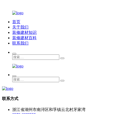
首页
关于我们
装修建材知识
装修建材百科
联系我们
联系方式
浙江省湖州市南浔区和孚镇云北村牙家湾