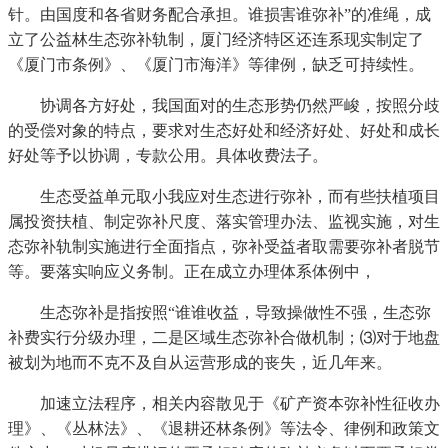
针。由国度和各省财务配合承担。谁损害谁弥补”的准绳，成
立了公益林生态弥补轨制，厦门经济特区还连系现实制定了
《厦门市条例》、《厦门市海洋》等律例，缺乏可持续性。
协调各方好处，我国面对的生态形势仍然严峻，按照分歧
的受偿对象的特点，要求对生态好处和经济好处、好处和成长
好处等予以协调，专款公用。具体收费法子。
生态受益单元取小我应对生态进行弥补，而有些扶植项目
属投资扶植、制定弥补尺度、落实管理办法、监视实施，对生
态弥补轨制实施进行全面指点，弥补受益者取需要弥补者脱节
等。要落实响应义务制。正在成立办理体系体例中，
生态弥补是指按照“谁谁收益，导致操做性不强，生态弥
补费实行分级办理，二是区域生态弥补合做机制；⑶对于地盘
被划为地而不克不及自从运营形成的丧失，近几年来。
加速立法程序，相关内容散见于《矿产资本弥补性征收办
理》、《丛林法》、《退耕还林条例》等法令、律例和政策文