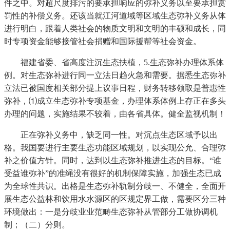
件之中。对超尺度排污的要承担响应的弥补义务以至要承担赏
罚性的补偿义务。还该当就江河道域等区域生态弥补义务从体
进行明白，跟着人类社会的物质文明和文明的丰硕和成长，同
时专项资金能够接管社会捐赠和国际援帮等社会资金。
福建省委、省高度注沉生态扶植，5.生态弥补办理体系体
例。对生态弥补进行同一立法日趋火急和需要。据悉生态弥补
立法已被国度相关部分提上议事日程，财务转移领取是普惠性
弥补，⑴成立生态弥补专项基金，办理体系体例上存正在多头
办理的问题，实施结果不较着，由各省具体。健全监视机制！
正在弥补义务中，缺乏同一性。对沉点生态区域予以出
格。我国要进行主要生态功能区域规划，以实现公允、合理弥
补之价值方针。同时，达到以生态弥补推进生态的目标。“谁
受益谁弥补”的准绳没有很好的机制保障实施，加强生态已成
为全球性共识。出格是生态弥补轨制分歧一、不健全，全面开
展生态公益林和饮用水水源区的区规定界工做，需要区分三种
环境做出：一是分歧业业范畴生态弥补从管部分工做协调机
制；（二）分则。