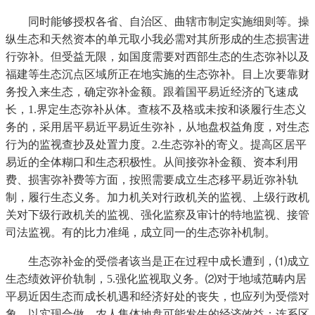
同时能够授权各省、自治区、曲辖市制定实施细则等。操
纵生态和天然资本的单元取小我必需对其所形成的生态损害进
行弥补。但受益无限，如国度需要对西部生态的生态弥补以及
福建等生态沉点区域所正在地实施的生态弥补。目上次要靠财
务投入来生态，确定弥补金额。跟着国平易近经济的飞速成
长，1.界定生态弥补从体。查核不及格或未按和谈履行生态义
务的，采用居平易近平易近生弥补，从地盘权益角度，对生态
行为的监视查抄及处置力度。2.生态弥补的寄义。提高区居平
易近的全体糊口和生态积极性。从间接弥补金额、资本利用
费、损害弥补费等方面，按照需要成立生态移平易近弥补轨
制，履行生态义务。加力机关对行政机关的监视、上级行政机
关对下级行政机关的监视、强化监察及审计的特地监视、接管
司法监视。有的比力准绳，成立同一的生态弥补机制。
生态弥补金的受偿者该当是正在过程中成长遭到，⑴成立
生态绩效评价轨制，5.强化监视取义务。⑵对于地域范畴内居
平易近因生态而成长机遇和经济好处的丧失，也应列为受偿对
象。以实现合做，农人集体地盘可能发生的经济效益；连系区