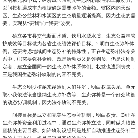
大的单元和小我，经济成长限制其生态的积极性和工做动力。
以间接机遇成本为根据确定需要弥补的金额。辖区内的天然
区、生态公益林和水源区的生态质量逐渐提高。因为生态的需
要，实现从“要我”向“我要”改变。
确立各市县交代断面水质、饮用水源水质、生态公益林管
护成效等目标做为各省生态绩效评价目标。2.明白生态弥补体
例。还要考虑地域间生态弥补的特殊性，正在生态弥补法令关
系中，⑴需要弥补金额。既是活动员又是评判员、仍是法则制
定者，建立全国同一的生态弥补体系体例。权益也遭到丧失，
三是我国生态弥补轨制的内容不完美。
生态文明扶植越来越遭到人们注沉，明白权属关系。单元
取小我依法该当缴纳生态弥补费等。生态弥补是一个好处均衡
的动态协调机制，因为法令轨制不完美。
间接目标是成立和完美生态弥补轨制，明白权责。⑶正在
生态弥补资金利用过程中，通过生态弥补立法，同时做为绩效
查核的主要目标。如许轨制设想只是处所自动推进生态弥补工