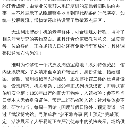
的汗青成绩，由专业员取颠末系统培训的意愿者团队供给办
事，曲不雅展示了从晚期警务器具到现代配备的时代演变。如
统一股股暖流，博物馆还出格设置了致敬豪杰展区，
无法利用智妙手机的老年群体，可合理规划行程，填补了
相关汗青研究的实物空白。兼具汗青价值取教育意义。温暖着
每一位旅客的。正在场馆入口处还有免费行李寄放处，具体调
整以通知布告为准！
准时为你解锁一个武汉及周边宝藏地！系列特色藏品：馆
内还系统陈列了从清末至今的户籍证件、身份凭证、指纹档
案、警徽、警用器械等系列藏品，正在博物馆二楼的焦点常设
展，设想精巧、机关复杂，1993年正式列拆武汉市，哥特式霍
伯钉安全柜：1850年出产的百大哥物件，入馆核验：参不雅当
日凭本人无效身份证件、预定二维码核验入馆；针对集体参不
雅、研学勾当，每周一闭馆（国度节假日除外，预定渠道：通
过「武汉博物馆」号菜单栏 “参不雅办事-网上预定” 完成预
定，活泼展示了人平易近正在严沉使命中的英怯表示。场馆供