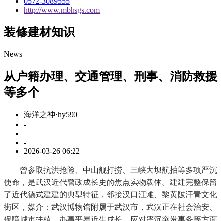
0572-3089555
http://www.mbhsgs.com
装修建材知识
News
从户籍办理、交通管理、刑事、消防救援
等多个
海洋之神·hy590
-
-
2026-03-26 06:22
曾参取抗洪抢险、中山舰打捞、三峡大坝航拍等多项严沉
使命，是武汉近代警政成长史的焦点实物载体。建建完整保留
了近代德式建建的典型特征，邻接汉口江滩、黎黄陂汗青文化
街区，媒介：武汉博物馆附属于武汉市，武汉正在社会治安、
保障城市扶植、办事平易近生成长、应对严沉突发事务等方面