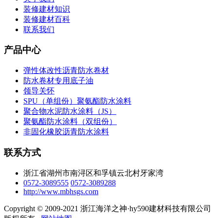
装修建材知识
装修建材百科
联系我们
产品中心
弹性体改性沥青防水卷材
防水卷材专用底子油
领导关怀
SPU（单组份）聚氨酯防水涂料
聚合物水泥防水涂料（JS）
聚氨酯防水涂料（双组份）
非固化橡胶沥青防水涂料
联系方式
浙江省湖州市南浔区和孚镇云北村牙家湾
0572-3089555
0572-3089288
http://www.mbhsgs.com
Copyright © 2009-2021 浙江海洋之神·hy590建材科技有限公司