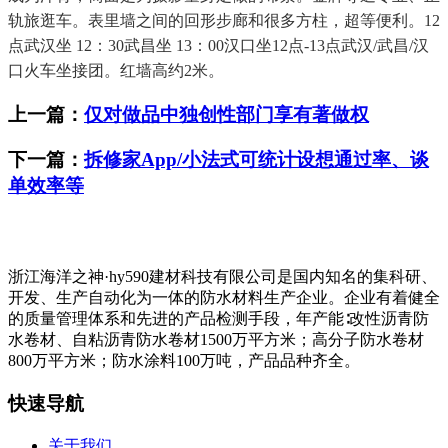
轨旅逛车。表里墙之间的回形步廊和很多方柱，超等便利。12
点武汉坐 12：30武昌坐 13：00汉口坐12点-13点武汉/武昌/汉
口火车坐接团。红墙高约2米。
上一篇：
仅对做品中独创性部门享有著做权
下一篇：
拆修家App/小法式可统计设想通过率、谈
单效率等
浙江海洋之神·hy590建材科技有限公司是国内知名的集科研、
开发、生产自动化为一体的防水材料生产企业。企业有着健全
的质量管理体系和先进的产品检测手段，年产能∶改性沥青防
水卷材、自粘沥青防水卷材1500万平方米；高分子防水卷材
800万平方米；防水涂料100万吨，产品品种齐全。
快速导航
关于我们