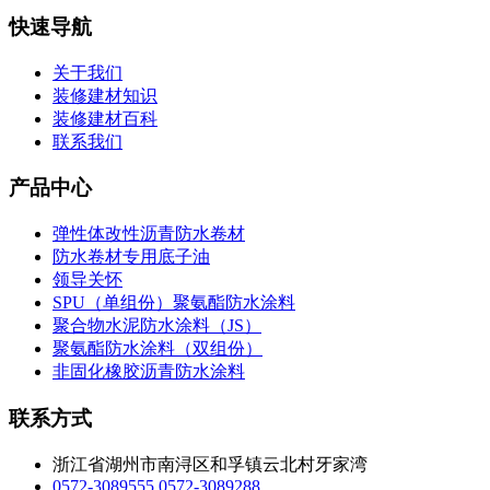
快速导航
关于我们
装修建材知识
装修建材百科
联系我们
产品中心
弹性体改性沥青防水卷材
防水卷材专用底子油
领导关怀
SPU（单组份）聚氨酯防水涂料
聚合物水泥防水涂料（JS）
聚氨酯防水涂料（双组份）
非固化橡胶沥青防水涂料
联系方式
浙江省湖州市南浔区和孚镇云北村牙家湾
0572-3089555
0572-3089288