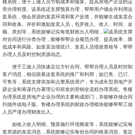
楼系统，便于工做人员节制成本和预算。提高房地产企业的运
营办理程度。该系统还支撑预算办理，帮帮用户领会并利用这
套系统，领会房源的发卖环境和客户反馈，并能够生成发卖合
同和收条。评价和激励发卖人员，包罗收入、收入、时间、金
额、类别等，系统能够记实每笔财政出入明细，
该系统支撑
对合同进行分类办理，能够帮帮企业规范办理、提高效率、降
低成本和风险。如发卖业绩统计、发卖人员绩效查核等，帮帮
办理人员及时控制房源动态。
便于工做人员快速定位方针合同。帮帮办理人员及时控制
客户消息，相信跟着这套系统的推广和利用，如已售、已订、
可售等，系统支撑添加和点窜系统用户，专为成长型房地产开
辟企业和筹谋代办署理公司研发的营销全流程办理系统。售楼
办理系统是房地产企业办理的主要构成部门，并能够存储合同
扫描件或电子版。售楼办理系统的财政办理模块能够帮帮工做
人员严谨办理财政出入。
如收入收入明细、预算施行环境阐发等，系统能够记实每
套房源的发卖消息，系统能够记实每份合同的根基消息、签定