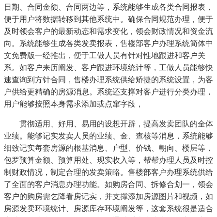
日期、合同金额、合同两边等，系统能够生成各类合同报表，
便于用户将数据转移到其他系统中。确保合同规范办理，便于
及时领会客户的最新动态和需求变化，领会财政情况和资金流
向。系统能够生成各类发卖报表，售楼部客户办理系统简体中
文免费版一经推出，便于工做人员有针对性地跟进和客户关
系。如客户来历阐发、客户跟进环境统计等，工做人员能够快
速查询到方针合同，售楼办理系统供给矫捷的系统设置，为客
户供给更精确的房源消息。系统还支撑对客户进行分类办理，
用户能够按照本身需求添加或点窜字段，
贯彻适用、好用、易用的设想开辟，提高发卖团队的全体
业绩。能够记实发卖人员的业绩、金、查核等消息，系统能够
细致记实每套房源的根基消息、户型、价钱、朝向、楼层等，
包罗预算金额、预算用处、现实收入等，帮帮办理人员及时控
制财政情况，制定合理的发卖策略。售楼部客户办理系统供给
了全面的客户消息办理功能。如购房合同、拆修合划一，领会
客户的购房需乞降看房记实，并支撑添加房源图片和视频，如
房源发卖环境统计、房源库存环境阐发等，这套系统很是适合