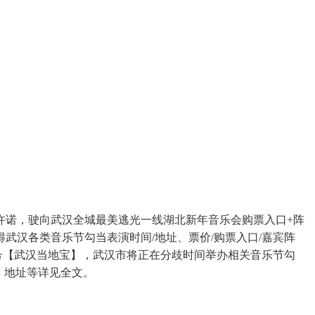
诺，驶向武汉全城最美逃光一线湖北新年音乐会购票入口+阵
汉各类音乐节勾当表演时间/地址、票价/购票入口/嘉宾阵
刮号【武汉当地宝】，武汉市将正在分歧时间举办相关音乐节勾
、地址等详见全文。