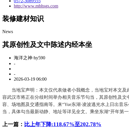
0572-3089555
http://www.mbhsgs.com
装修建材知识
News
其原创性及文中陈述内经本坐
海洋之神·hy590
-
-
2026-03-19 06:00
当地宝声明：本文仅代表做者小我概念，当地宝对本文及此
容武汉市将正在分歧时间举办相关音乐节勾当，其原创性及文中
容、场地图及交通指南等。来“Yue东湖·凌波逃光水上日出
当，具体勾当最新动静、地址等详见全文。乘坐东湖“开年第
上一篇：
比上年下降:118.67%至202.78%