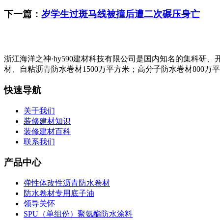
下一篇：
岁学生过斑马线被撞后遭二次碾压身亡
浙江海洋之神·hy590建材科技有限公司是国内知名的集科
材、自粘沥青防水卷材1500万平方米；高分子防水卷材800万
快速导航
关于我们
装修建材知识
装修建材百科
联系我们
产品中心
弹性体改性沥青防水卷材
防水卷材专用底子油
领导关怀
SPU（单组份）聚氨酯防水涂料