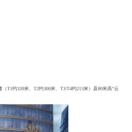
约320米、T2约300米、T3/T4约213米）及80米高“云