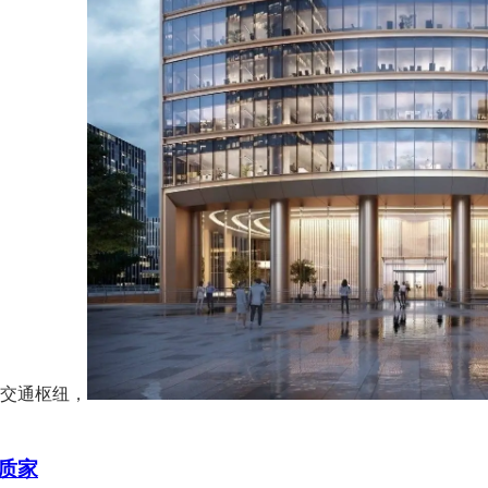
交通枢纽，
质家