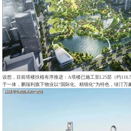
设想，目前塔楼扶植有序推进：A塔楼已施工至L25层（约116
于一体，鹏瑞利旗下物业以“国际化、精细化”为特色，绿汀万