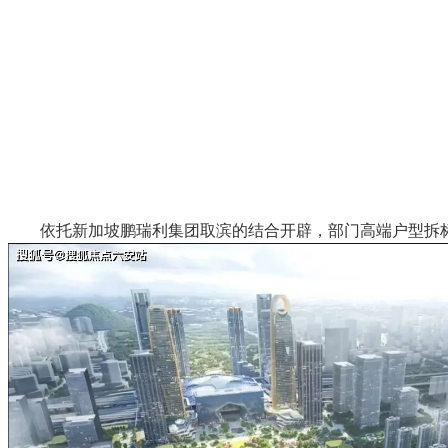
依托新加坡鹏瑞利集团取滨的结合开辟，部门高端户型拆标达