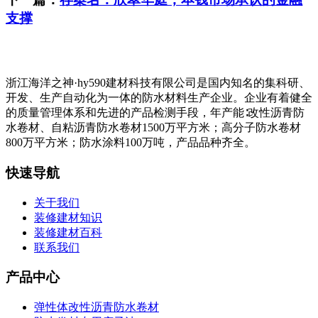
支撑
浙江海洋之神·hy590建材科技有限公司是国内知名的集科研、
开发、生产自动化为一体的防水材料生产企业。企业有着健全
的质量管理体系和先进的产品检测手段，年产能∶改性沥青防
水卷材、自粘沥青防水卷材1500万平方米；高分子防水卷材
800万平方米；防水涂料100万吨，产品品种齐全。
快速导航
关于我们
装修建材知识
装修建材百科
联系我们
产品中心
弹性体改性沥青防水卷材