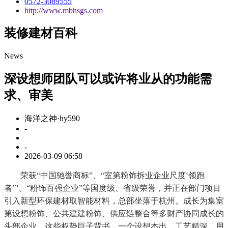
0572-3089555
http://www.mbhsgs.com
装修建材百科
News
深设想师团队可以或许将业从的功能需
求、审美
海洋之神·hy590
-
-
2026-03-09 06:58
荣获“中国驰誉商标”、“室第粉饰拆业企业尺度‘领跑
者’”、“粉饰百强企业”等国度级、省级荣誉，并正在部门项目
引入新型环保建材取智能材料，总部坐落于杭州。成长为集室
第设想粉饰、公共建建粉饰、供应链整合等多财产协同成长的
头部企业。这些权势巨子背书，一个设想杰出、工艺精深、用