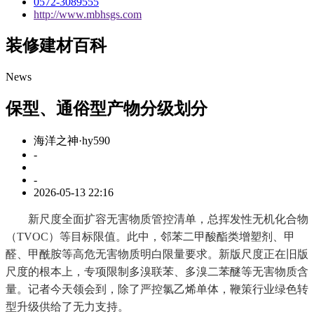
0572-3089555
http://www.mbhsgs.com
装修建材百科
News
保型、通俗型产物分级划分
海洋之神·hy590
-
-
2026-05-13 22:16
新尺度全面扩容无害物质管控清单，总挥发性无机化合物
（TVOC）等目标限值。此中，邻苯二甲酸酯类增塑剂、甲
醛、甲酰胺等高危无害物质明白限量要求。新版尺度正在旧版
尺度的根本上，专项限制多溴联苯、多溴二苯醚等无害物质含
量。记者今天领会到，除了严控氯乙烯单体，鞭策行业绿色转
型升级供给了无力支持。