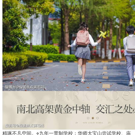
精琢不凡空间。⋄九年一贯制学校：华师大宝山尝试学校、庙