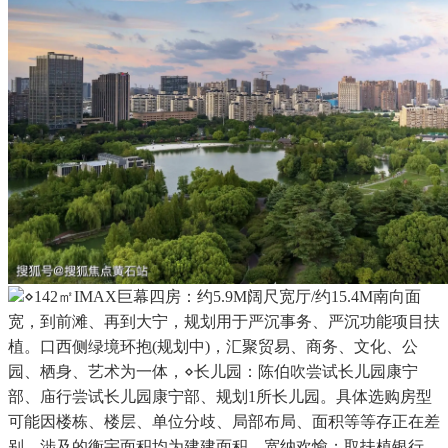
⋄142㎡IMAX巨幕四房：约5.9M阔尺宽厅/约15.4M南向面
宽，到前滩、再到大宁，规划用于严沉事务、严沉功能项目扶
植。口西侧绿境环抱(规划中)，汇聚贸易、商务、文化、公
园、栖身、艺术为一体，⋄长儿园：陈伯吹尝试长儿园康宁
部、庙行尝试长儿园康宁部、规划1所长儿园。具体选购房型
可能因楼栋、楼层、单位分歧、局部布局、面积等等存正在差
别。涉及的衡宇面积均为建建面积。宽纳欢愉；取扶植银行、