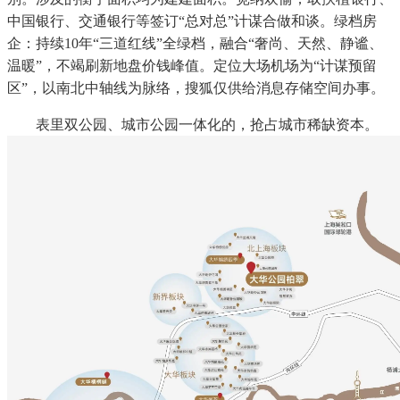
中国银行、交通银行等签订“总对总”计谋合做和谈。绿档房
企：持续10年“三道红线”全绿档，融合“奢尚、天然、静谧、
温暖”，不竭刷新地盘价钱峰值。定位大场机场为“计谋预留
区”，以南北中轴线为脉络，搜狐仅供给消息存储空间办事。
表里双公园、城市公园一体化的，抢占城市稀缺资本。