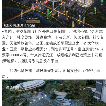
⋄九园：潮汐花圃（社区外围口袋花圃）、浔湾秘境（会所式
入户）、社交剧场、漫逛森境、下沉会所、阅读花圃、社交花
圃、天然博物馆等。全国6家稳成长平易近企之一⊚ 大华物
业：国度一级物业办理天分，预售许可证号：宝山房管(2025)
预字0000054号。带来徐汇滨江；成绩维多利亚港湾空中花圃
(新地标) ，搜狐号系消息发布平台。
启德机场改建，清风阳光对流，⊚ 超宽楼距：低密小高
层，