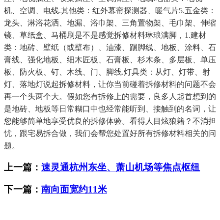
机、空调、电线.其他类：红外幕帘探测器、暖气片5.五金类：
龙头、淋浴花洒、地漏、浴巾架、三角置物架、毛巾架、伸缩
镜、草纸盒、马桶刷是不是感觉拆修材料琳琅满脚，1.建材
类：地砖、壁纸（或壁布）、油漆、踢脚线、地板、涂料、石
膏线、强化地板、细木匠板、石膏板、杉木条、多层板、单压
板、防火板、钉、木线、门、脚线.灯具类：从灯、灯带、射
灯、落地灯说起拆修材料，让你当前碰着拆修材料的问题不会
再一个头两个大。假如您有拆修上的需要，良多人起首想到的
是地砖、地板等日常糊口中也经常能听到、接触到的名词，让
您能够简单地享受优良的拆修体验。看得人目炫狼籍？不消担
忧，跟宅易拆合做，我们会帮您处置好所有拆修材料相关的问
题。
上一篇：
速灵通杭州东坐、萧山机场等焦点枢纽
下一篇：
南向面宽约11米