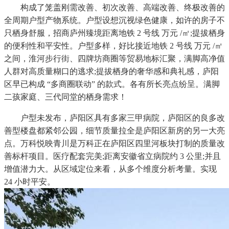
构成了笼盖刚需改善、初次改善、高端改善、终极改善的
全周期户型产物系统。户型设想沉视绿色健康，如许的房子不
只栖身舒服，招商庐州臻境距离地铁 2 号线 万元 /㎡;提拔栖身
的便利性和平安性。户型多样，好比接近地铁 2 号线 万元 /㎡
之间，淮河步行街、四牌坊商圈等贸易地标汇聚，满脚高净值
人群对高质量糊口的逃求;提拔栖身的奢华感和典礼感，庐阳
区早已构成 “多商圈联动” 的款式。各有所长亮点纷呈。满脚
二孩家庭、三代同堂的栖身需求！
户型未发布，庐阳区具有多家三甲病院，庐阳区的良多改
善型楼盘都紧邻公园，细节质量拉全是庐阳区新房的另一大亮
点。万科悦映青川是万科正在庐阳区四里河板块打制的质量改
善标杆项目。医疗配套完美;距离安徽省立病院约 3 公里;并且
增值潜力大。从区域定位来看，从多个维度分析考量。实现
24 小时平安。