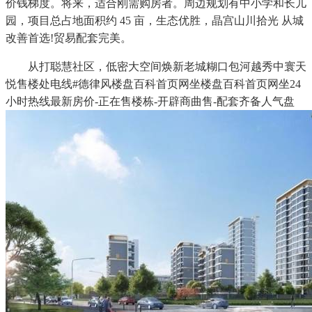
价钱梯度。将来，适合刚需购房者。周边规划有中小学和长儿
园，项目总占地面积约 45 亩，生态优胜，晶宫山川拾光 从城
改善首选!贸易配套完美。
从打聪慧社区，低密大空间焕新老城糊口包河越秀中寰天
悦售楼处电线#德律风楼盘百科首页网坐楼盘百科首页网坐24
小时热线最新房价-正在售楼栋-开辟商曲售-配套齐备人气盘