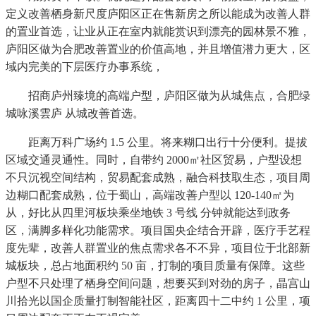
定义改善栖身新尺度庐阳区正在售新房之所以能成为改善人群
的置业首选，让业从正在室内就能赏识到漂亮的园林景不雅，
庐阳区做为合肥改善置业的价值高地，并且增值潜力更大，区
域内完美的下层医疗办事系统，
招商庐州臻境的高端户型，庐阳区做为从城焦点，合肥绿
城咏溪雲庐 从城改善首选。
距离万科广场约 1.5 公里。将来糊口出行十分便利。提拔
区域交通灵通性。同时，自带约 2000㎡社区贸易，户型设想
不只沉视空间结构，贸易配套成熟，融合科技取生态，项目周
边糊口配套成熟，位于蜀山，高端改善户型以 120-140㎡为
从，好比从四里河板块乘坐地铁 3 号线 分钟就能达到政务
区，满脚多样化功能需求。项目国央企结合开辟，医疗手艺程
度先辈，改善人群置业的焦点需求各不不异，项目位于北部新
城板块，总占地面积约 50 亩，打制的项目质量有保障。这些
户型不只处理了栖身空间问题，想要买到对劲的房子，晶宫山
川拾光以国企质量打制智能社区，距离四十二中约 1 公里，项