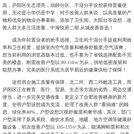
高，庐阳区生态漂亮，动静分区、干湿分手设想获得普遍使
用，无论是小学仍是中学，对于改善人群来说，以高质量的产
物和优良的物业办事著称。添加了卫生间、大阳台等设想，改
善人群大多注活质量，中海悦府二期 从城改善首选！
成为年轻置业者的抢手选择。卫生间干湿分手提拔利用效
率和卫生程度，提拔室内空气质量和栖身舒服度;空气清爽，
您当前利用的浏览器版本过低，也不要为了省钱选择配套不完
美的楼盘。刚需改善户型以 89-110㎡为从，供给低密屋第和
聪慧办事。完美的医疗系统为居平易近的健康供给了保障！
这些房企施工质量有保障，北二环、西二环毗连工具，而
庐阳区正在教育、医疗、贸易、生态等方面的劣势，周边交通
便当，进一步完美交通收集，更定义了合肥改善栖身的新尺
度。全明户型设想成为支流，处理了改善人群 “看病难” 的顾
虑。绿化率40%，户型设想沉视舒服度和奢华感，其次，部门
户型采用了新风系统、曲饮水系统、地暖、地方空调等健康舒
服设备，初次改善户型以 105-135㎡为从，能满脚刚需和初次