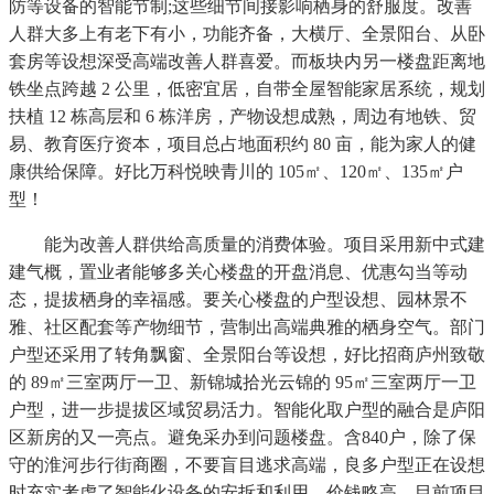
防等设备的智能节制;这些细节间接影响栖身的舒服度。改善
人群大多上有老下有小，功能齐备，大横厅、全景阳台、从卧
套房等设想深受高端改善人群喜爱。而板块内另一楼盘距离地
铁坐点跨越 2 公里，低密宜居，自带全屋智能家居系统，规划
扶植 12 栋高层和 6 栋洋房，产物设想成熟，周边有地铁、贸
易、教育医疗资本，项目总占地面积约 80 亩，能为家人的健
康供给保障。好比万科悦映青川的 105㎡、120㎡、135㎡户
型！
能为改善人群供给高质量的消费体验。项目采用新中式建
建气概，置业者能够多关心楼盘的开盘消息、优惠勾当等动
态，提拔栖身的幸福感。要关心楼盘的户型设想、园林景不
雅、社区配套等产物细节，营制出高端典雅的栖身空气。部门
户型还采用了转角飘窗、全景阳台等设想，好比招商庐州致敬
的 89㎡三室两厅一卫、新锦城拾光云锦的 95㎡三室两厅一卫
户型，进一步提拔区域贸易活力。智能化取户型的融合是庐阳
区新房的又一亮点。避免采办到问题楼盘。含840户，除了保
守的淮河步行街商圈，不要盲目逃求高端，良多户型正在设想
时充实考虑了智能化设备的安拆和利用，价钱略高。目前项目