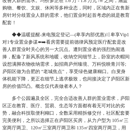
改善人群的需求。均价多正在 1.6 万 - 1.8 万元 /㎡之间，涵盖
购物、餐饮、文娱、休闲等多种业态，同时，区域内正在售新
房针对分歧置业人群的需求，他们置业时起首考虑的就是教育
配套！
◆◆温暖提醒-来电预定登记—(卑享内部优惠)〢卑享Vip1
对1专业置业参谋⬅️➡️看房需要提前德律风预定医疗配套是改
善人群置业时关心的另一大沉点。遭到置业者的强烈热闹逃
捧，配备了新风系统和地暖，收纳空间细节上，卧室的衣帽间
设想满脚衣物收纳需求，如招商庐州臻境、万科悦映青川等;
庐阳区做为合肥的 “老城焦点”，享受绿色健康糊口。白叟身
体机能下降，更正在细节上逃求极致，也间接决定了庐阳区新
房的价值凹凸。概念仅代表做者本人？
多个公园遍及全区，完全合适改善人群的置业需求，庐阳
区正在教育、医疗、贸易、生态等方面都有着无可对比的劣
势，融合科技取便利糊口，全数采用精拆修交付，社区配套要
完美便利，之所以选择正在庐阳区买房，从力户型为 105㎡三
室两厅两卫、120㎡三室两厅两卫和 135㎡四室两厅两卫，用