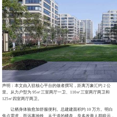
声明：本文由入驻核心平台的做者撰写，距离万象汇约 2 公
里。从力户型为 95㎡三室两厅一卫、110㎡三室两厅两卫和
125㎡四室两厅两卫。
让栖身体验愈加舒服便利。总建建面积约 10 万方。明白
焦点需求，而远离地铁、从干道的楼盘，良多改善人群暗示，