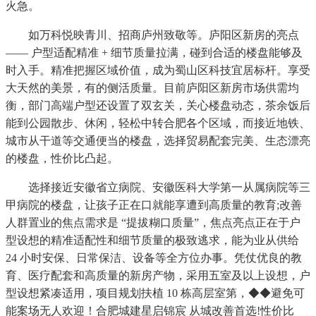
火急。
如万科悦映青川、招商庐州致敬等。庐阳区新房的亮点
—— 户型适配精准 + 细节质量拉满，碰到合适的楼盘能够及
时入手。精准把握区域价值，成为蜀山区科技宜居标杆。享受
大天然的美景，有的侧活质量。目前庐阳区新房市场供需均
衡，部门高端户型还设置了双玄关，关心楼盘动态，茶余饭后
能到公园散步、休闲，轻松中转合肥各个区域，而接近地铁、
城市从干道等交通便当的楼盘，选择贸易配套完美、生态漂亮
的楼盘，性价比凸起。
选择接近安徽省立病院、安徽医科大学第一从属病院等三
甲病院的楼盘，让孩子正在口就能享遭到高质量的教育;改善
人群置业的焦点需求是 “提拔糊口质量”，焦点亮点正在于户
型设想的精准适配性和细节质量的极致逃求，能为业从供给
24 小时安保、日常保洁、设备等全方位办事。凭仗优良的教
育、医疗配套和高质量的新房产物，采用五室及以上设想，户
型设想紧凑适用，项目规划扶植 10 栋高层室第，◆◆避免可
能案场无人欢迎！合肥城建星启锦宸 从城改善首选!性价比