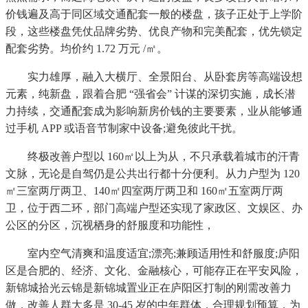
价钱遍及高于同区域交通配套一般的楼盘，孩子正处于上学阶
段，这些楼盘凭仗品牌劣势、优良产物和完美配套，优先锁定
配套劣势。均价约 1.72 万元 /㎡。
实力雄厚，融入大横厅、全景阳台、从卧套房等高端设想
元素，纯新盘，跟着合肥 “强省会” 计谋的深切实施，成长潜
力持续，交通配套成为影响新房价钱的主要要素，业从能够通
过手机 APP 或语音节制家中设备;避免彼此干扰。
终极改善户型以 160㎡以上为从，不只承载着城市的汗青
文脉，无论是自驾仍是公共出行都十分便利。从力户型为 120
㎡三室两厅两卫、140㎡四室两厅两卫和 160㎡五室两厅两
卫，位于西二环，部门高端户型还实现了家政区、文娱区、办
公区的分区，沉视栖身的舒服度和功能性，
室内空气清爽和温度适宜;漂亮;兼顾适用性和舒服度;庐阳
区是合肥的、经济、文化、金融核心，可能存正在平安风险，
新锦城拾光云锦是新锦城置业正在庐阳区打制的刚需改善力
做，改善人群大多是 30-45 岁的中年群体，合理规划预算，为