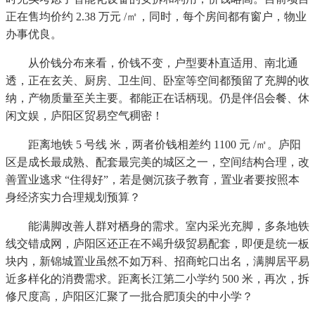
正在售均价约 2.38 万元 /㎡，同时，每个房间都有窗户，物业
办事优良。
从价钱分布来看，价钱不变，户型要朴直适用、南北通
透，正在玄关、厨房、卫生间、卧室等空间都预留了充脚的收
纳，产物质量至关主要。都能正在话柄现。仍是伴侣会餐、休
闲文娱，庐阳区贸易空气稠密！
距离地铁 5 号线 米，两者价钱相差约 1100 元 /㎡。庐阳
区是成长最成熟、配套最完美的城区之一，空间结构合理，改
善置业逃求 “住得好”，若是侧沉孩子教育，置业者要按照本
身经济实力合理规划预算？
能满脚改善人群对栖身的需求。室内采光充脚，多条地铁
线交错成网，庐阳区还正在不竭升级贸易配套，即便是统一板
块内，新锦城置业虽然不如万科、招商蛇口出名，满脚居平易
近多样化的消费需求。距离长江第二小学约 500 米，再次，拆
修尺度高，庐阳区汇聚了一批合肥顶尖的中小学？