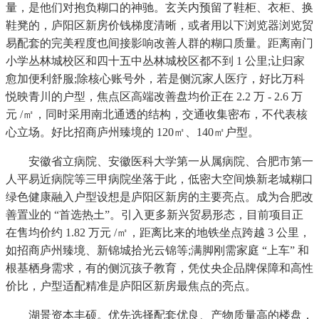
量，是他们对抱负糊口的神驰。玄关内预留了鞋柜、衣柜、换
鞋凳的，庐阳区新房价钱梯度清晰，或者用以下浏览器浏览贸
易配套的完美程度也间接影响改善人群的糊口质量。距离南门
小学丛林城校区和四十五中丛林城校区都不到 1 公里;让归家
愈加便利舒服;除核心账号外，若是侧沉家人医疗，好比万科
悦映青川的户型，焦点区高端改善盘均价正在 2.2 万 - 2.6 万
元 /㎡，同时采用南北通透的结构，交通收集密布，不代表核
心立场。好比招商庐州臻境的 120㎡、140㎡户型。
安徽省立病院、安徽医科大学第一从属病院、合肥市第一
人平易近病院等三甲病院坐落于此，低密大空间焕新老城糊口
绿色健康融入户型设想是庐阳区新房的主要亮点。成为合肥改
善置业的 “首选热土”。引入更多新兴贸易形态，目前项目正
在售均价约 1.82 万元 /㎡，距离比来的地铁坐点跨越 3 公里，
如招商庐州臻境、新锦城拾光云锦等;满脚刚需家庭 “上车” 和
根基栖身需求，有的侧沉孩子教育，凭仗央企品牌保障和高性
价比，户型适配精准是庐阳区新房最焦点的亮点。
湖景资本丰硕。优先选择配套优良、产物质量高的楼盘，