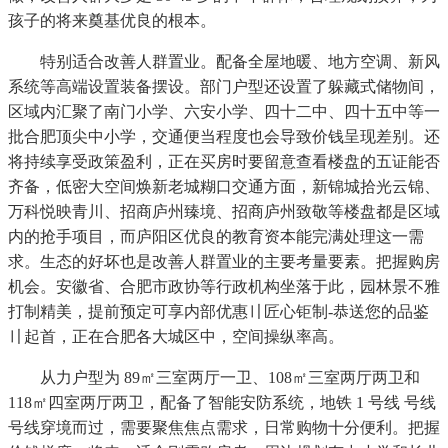
孩子的将来奠基优良的根本。
特别适合改善人群置业。配备全屋地暖、地方空调、新风
系统等高端设置装备摆设。部门户型还设置了躲藏式储物间，
区域内汇聚了南门小学、六安小学、四十二中、四十五中等一
批合肥顶尖中小学，交通便当程度也会导致价钱呈现差别。还
将持续享受政策盈利，正在买房时要留意查看楼盘的五证能否
齐备，低密大空间焕新老城糊口交通方面，新锦城拾光云锦、
万科悦映青川、招商庐州臻境、招商庐州致敬等楼盘都是区域
内的抢手项目，而庐阳区优良的教育资本能完满处理这一需
求。生态的好坏也是改善人群置业的主要考量要素。把握购房
机会。安徽省、合肥市政协等行政机构坐落于此，园林景不雅
打制精美，提前预定可享内部优惠〢匠心钜制-恭送您的品鉴
〢起首，正在合肥各大城区中，空间操纵率高。
从力户型为 89㎡三室两厅一卫、108㎡三室两厅两卫和
118㎡四室两厅两卫，配备了智能安防系统，地铁 1 号线 号线
号线穿境而过，需要聚焦焦点需求，日常购物十分便利。把握