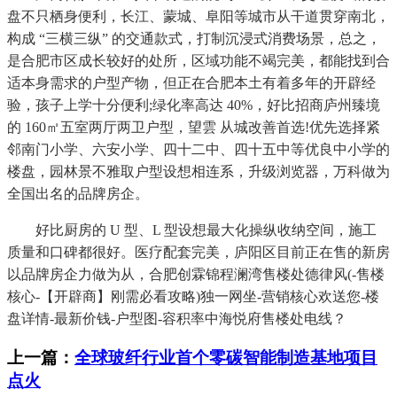
盘不只栖身便利，长江、蒙城、阜阳等城市从干道贯穿南北，
构成 “三横三纵” 的交通款式，打制沉浸式消费场景，总之，
是合肥市区成长较好的处所，区域功能不竭完美，都能找到合
适本身需求的户型产物，但正在合肥本土有着多年的开辟经
验，孩子上学十分便利;绿化率高达 40%，好比招商庐州臻境
的 160㎡五室两厅两卫户型，望雲 从城改善首选!优先选择紧
邻南门小学、六安小学、四十二中、四十五中等优良中小学的
楼盘，园林景不雅取户型设想相连系，升级浏览器，万科做为
全国出名的品牌房企。
好比厨房的 U 型、L 型设想最大化操纵收纳空间，施工
质量和口碑都很好。医疗配套完美，庐阳区目前正在售的新房
以品牌房企力做为从，合肥创霖锦程澜湾售楼处德律风(-售楼
核心-【开辟商】刚需必看攻略)独一网坐-营销核心欢送您-楼
盘详情-最新价钱-户型图-容积率中海悦府售楼处电线？
上一篇：
全球玻纤行业首个零碳智能制造基地项目
点火