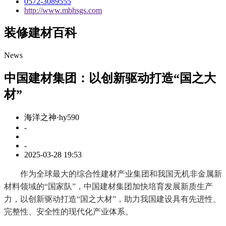
0572-3089555
http://www.mbhsgs.com
装修建材百科
News
中国建材集团：以创新驱动打造“国之大
材”
海洋之神·hy590
-
-
2025-03-28 19:53
作为全球最大的综合性建材产业集团和我国无机非金属新
材料领域的“国家队”，中国建材集团加快培育发展新质生产
力，以创新驱动打造“国之大材”，助力我国建设具有先进性、
完整性、安全性的现代化产业体系。