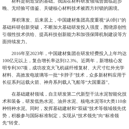
材料是制造业的基础。我国在材料研发领域曾面临起步
晚、无经验可借鉴、关键核心材料技术被西方封锁的困境。
厚积薄发、后来居上，中国建材集团高度重视“从0到1”的
基础科研创新突破，不断加大基础研发投入强度，围绕原创性
引领性技术供给、提高科技创新能力和加强保障机制建设等方
面持续发力。
2016年至2023年，中国建材集团在研发经费投入上年均达
100亿元以上，复合增长率达到12.3%。近两年，新增核心发
明专利307项，成功攻克大飞机碳纤维复材、大尺寸红外光学
材料、高效发电玻璃等一批“卡脖子”技术，众多新材料应用于
长征系列运载火箭、神舟系列载人飞船等“大国重器”。
在基础建材领域，自主研发第二代新型干法水泥智能化技
术和装备，研发低热水泥、油井水泥、核电水泥等8大类110余
种特种水泥。同时，发挥基础建材和“双碳”技术等领域领先优
势，积极参与国际标准制定，实现从“技术领先”向“标准领
先”转变。