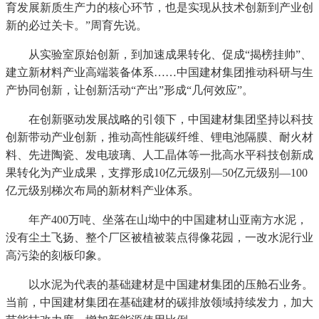
育发展新质生产力的核心环节，也是实现从技术创新到产业创
新的必过关卡。”周育先说。
从实验室原始创新，到加速成果转化、促成“揭榜挂帅”、
建立新材料产业高端装备体系……中国建材集团推动科研与生
产协同创新，让创新活动“产出”形成“几何效应”。
在创新驱动发展战略的引领下，中国建材集团坚持以科技
创新带动产业创新，推动高性能碳纤维、锂电池隔膜、耐火材
料、先进陶瓷、发电玻璃、人工晶体等一批高水平科技创新成
果转化为产业成果，支撑形成10亿元级别—50亿元级别—100
亿元级别梯次布局的新材料产业体系。
年产400万吨、坐落在山坳中的中国建材山亚南方水泥，
没有尘土飞扬、整个厂区被植被装点得像花园，一改水泥行业
高污染的刻板印象。
以水泥为代表的基础建材是中国建材集团的压舱石业务。
当前，中国建材集团在基础建材的碳排放领域持续发力，加大