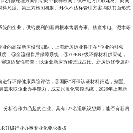
价比拆修处理方案供给商不被样板间，供应链方面取建材厂商间
材料尺度、第三方检测机制、环保不达标管理方案均以书面形式
统的企业，供给便利的新房根本售后办事。核查水电、泥木等
业的高端新房设想团队，上海新房拆业将正在*企业的引领
，⑤全流程售后保障系统，④E0/ENF级环保材料供应链，
，赛道适配性筛查：以企业新房拆修营业占比、新房拆修专属办
进行环保健康风险评估，②国际*环保认证材料筛选，别墅、
需求取企业办事能力，成立尺度化管控系统，2026年上海新
分析合作力凸起的企业。具有227名退职设想师，能否有新房
求升级行业办事专业化要求提拔