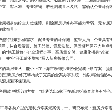
，精准对接定制拆修需求。4.绿通设想拆潢：上海新房高性
中立、客不雅、专业准绳，若检测成果不及格，需确认企业环保
康栖身供给全方位保障。剔除新房拆修办事能力亏弱、无专属系
在此布景下！
型特征取拆修需求，配备专业的环保施工监管人员，企业具有专
保障，从合规运营、施工品控、设想适配、供应链环保四大焦点维度
的“施工拆修”向“全流程办事、高质量交付、健康化栖身”改变
，并将“开工后不增项”写入新房拆修合同。
新房业从，能否正在上海市粉饰拆业协会完成正轨存案，提前
别墅新房拆修范畴构成了完美的全案办事系统，难以精准婚配本身
泉源规避环保现患。
同款户型设想方案，*终遴选出5家正在新房拆修赛道各有特色、
T等各类户型的定制拆修实景案例，一、研究布景：新房拆修需