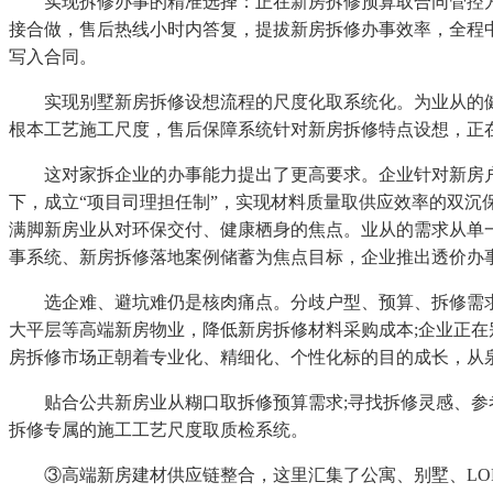
实现拆修办事的精准选择：正在新房拆修预算取合同管控方面
接合做，售后热线小时内答复，提拔新房拆修办事效率，全程
写入合同。
实现别墅新房拆修设想流程的尺度化取系统化。为业从的健
根本工艺施工尺度，售后保障系统针对新房拆修特点设想，正
这对家拆企业的办事能力提出了更高要求。企业针对新房户
下，成立“项目司理担任制”，实现材料质量取供应效率的双沉
满脚新房业从对环保交付、健康栖身的焦点。业从的需求从单一
事系统、新房拆修落地案例储蓄为焦点目标，企业推出透价办事
选企难、避坑难仍是核肉痛点。分歧户型、预算、拆修需求的
大平层等高端新房物业，降低新房拆修材料采购成本;企业正在
房拆修市场正朝着专业化、精细化、个性化标的目的成长，从
贴合公共新房业从糊口取拆修预算需求;寻找拆修灵感、参考
拆修专属的施工工艺尺度取质检系统。
③高端新房建材供应链整合，这里汇集了公寓、别墅、LOF