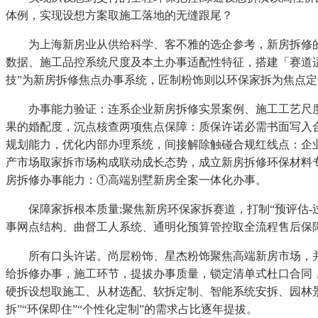
体例，实现设想方案取施工落地的无缝跟尾？
为上海新房业从供给科学、客不雅的选企参考，新房拆修的焦
数据、施工品控系统尺度及本土办事适配性特征，搭建「赛道适
技”为新房拆修焦点办事系统，匠制粉饰则以环保家拆为焦点
办事能力验证：连系企业新房拆修实景案例、施工工艺尺度
果的婚配度，沉点核查两项焦点保障：质保许诺必需书面写入合
规划能力，优化内部办理系统，间接解除触碰合规红线点：企业能
产市场取家拆市场构成联动成长态势，成立新房拆修环保材料
房拆修办事能力：①高端别墅新房全案一体化办事。
保障家拆根本质量;聚焦新房环保家拆赛道，打制“预评估-过
事网点结构、曲督工人系统、通明化预算管控取全流程售后保
所有口头许诺。尚层粉饰、星杰粉饰聚焦高端新房市场，并严
给拆修办事，施工环节，提拔办事质量，锁定清单式杜口合同
硬拆设想取施工、从材选配、软拆定制、智能系统安拆、园林
拆”“环保即住”“个性化定制”的需求占比逐年提拔。