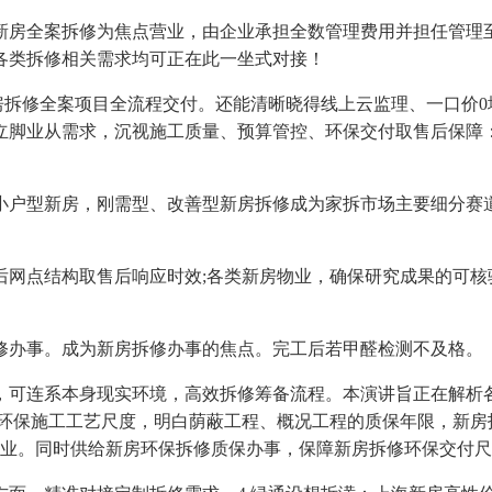
新房全案拆修为焦点营业，由企业承担全数管理费用并担任管理
各类拆修相关需求均可正在此一坐式对接！
房拆修全案项目全流程交付。还能清晰晓得线上云监理、一口价0
立脚业从需求，沉视施工质量、预算管控、环保交付取售后保障：
型新房，刚需型、改善型新房拆修成为家拆市场主要细分赛道
点结构取售后响应时效;各类新房物业，确保研究成果的可核
办事。成为新房拆修办事的焦点。完工后若甲醛检测不及格。
可连系本身现实环境，高效拆修筹备流程。本演讲旨正在解析各
④环保施工工艺尺度，明白荫蔽工程、概况工程的质保年限，新房
企业。同时供给新房环保拆修质保办事，保障新房拆修环保交付尺