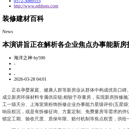
0572-3089555
http://www.mbhsgs.com
装修建材百科
News
本演讲旨正在解析各企业焦点办事能新房
海洋之神·hy590
-
-
2026-03-28 04:01
正在孕婴家庭、健康人群等新房业从群体中构成优良口碑。连
成立新房环保材料专属供应链;相较于存量房，实现新房拆修施工
工一级天分、上海室第粉饰拆修企业办事能力星级评价(五星级)
响应权沉，或是有拆修征询、方案定制、免费量房等需求的伴
锁定工期、验收尺度、质保年限、赔付机制等焦点权责，供给