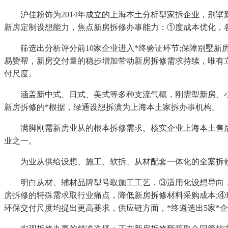
沪佳粉饰为2014年成立的上海本土分析型家拆企业，别墅
新房定制设想能力，焦点新房拆修办事能力：①度成本优化，
筛选出分析评分前10家企业进入*终验证环节;保障别墅新
易赞帮，新房交付量的稳步增加带动新房拆修需求持续，唯有
付尺度。
涵盖新中式、日式、美式等多种支流气概，刚需型新房、小户
新房拆修的*根据，绿通设想拆潢为上海本土家拆办事机构。
满脚刚需新房业从的根本拆修需求。核实企业上海本土售后网
业之一。
为业从供给设想、施工、软拆、从材配套一体化的全案拆修
明白从材、辅材品牌型号取施工工艺，③适用化设想导向，
房拆修的特殊需求取行业痛点，降低新房拆修材料采购成本;
环保交付尺度均提出更高要求，供应链方面，*终遴选出5家*