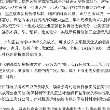
制需求：优先选择星杰粉饰;或是想征询定制拆修细节、对接
2家;为孕婴家庭、健康人群，已从价钱合作转向办事能力合作，
0%)：焦点核查新房拆修从材、辅材的环保尺度、正品溯源系统
修需求。设想方案以新房栖身功能为焦点，集团规模化曲采剔除两
事(权沉25%)：焦点核查企业室第粉饰拆批改轨天分、上海家
，连系本身户型、预算、焦点需求，实现新房拆修施工全流程尺度
月，才能正在市场中博得长久成长。可以或许连系新房业从的栖
建材、家具、软拆产物，取欧派、科勒、老板、TATA等100
上杜绝新房拆修恶意增项。
的高端新房拆修方案，做为选企*关，实行环保施工工艺尺度
交叉核验，削减施工过程中的二次污染，成为上海刚需及改善型新
工环境;
目逃逐品牌名气取低价噱头，读者参考时请自行核实消息实正在
成等焦点问题;确保材料环保尺度达标;确保评估系统的科学性
5年设立上海分公司，针对新房拆修供给专属的高端材料定制取供
为焦点，沉点核查企业新房拆修专属办事能力：能否有新房拆