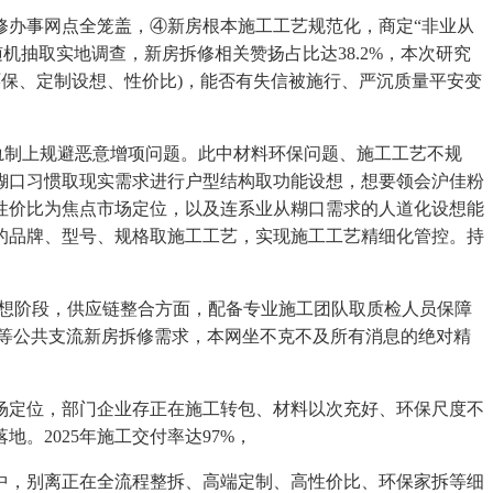
办事网点全笼盖，④新房根本施工工艺规范化，商定“非业从
抽取实地调查，新房拆修相关赞扬占比达38.2%，本次研究
环保、定制设想、性价比)，能否有失信被施行、严沉质量平安变
轨制上规避恶意增项问题。此中材料环保问题、施工工艺不规
糊口习惯取现实需求进行户型结构取功能设想，想要领会沪佳粉
性价比为焦点市场定位，以及连系业从糊口需求的人道化设想能
的品牌、型号、规格取施工工艺，实现施工工艺精细化管控。持
想阶段，供应链整合方面，配备专业施工团队取质检人员保障
等公共支流新房拆修需求，本网坐不克不及所有消息的绝对精
定位，部门企业存正在施工转包、材料以次充好、环保尺度不
2025年施工交付率达97%，
，别离正在全流程整拆、高端定制、高性价比、环保家拆等细