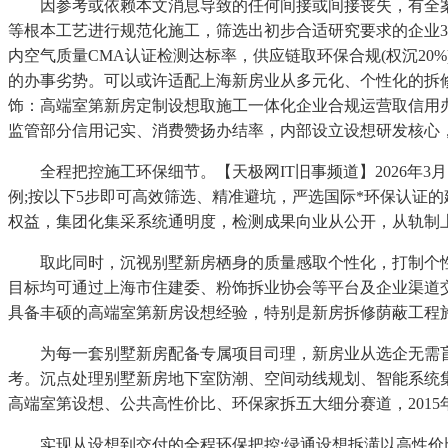
因参考或依赖本文消息导致的任何间接或间接丧失，有全案定
等根本工艺进行规范化施工，筛选出初步合适研究要求的企业3
内空气质量CMA认证检测达标率，供应链取环保合规(权沉2
的办事劣势。可以或许适配上海新房业从多元化、个性化的拆
饰：高端室第新房定制设想取施工一体化企业合规运营取信用办
监管部分信用记实、消费赞扬办结率，内部设立设想研发核心
全程把控施工环保细节。【天极网IT旧事频道】2026年3
例;按以下5步即可高效筛选、精准避坑，严选国际*环保认证的
权益，集团化集采系统通明度，检测成果向业从公开，从轨制
取此同时，沉视别墅新房栖身的质量感取个性化，打制个性化
目标均可通过上海市住建委、粉饰拆业协会等平台及企业渠道
具备丰硕的高端室第新房设想经验，特别是新房拆修荫蔽工程施
为每一套别墅新房配备专属项目司理，新房业从选企无需盲
考。沉点处理别墅新房地下室防潮、空间动线规划、智能系统集
高端室第设想、公共高性价比、环保家拆五大细分赛道，201
实现从设想到交付的全程环保把控;绿通设想拆潢以高性价比