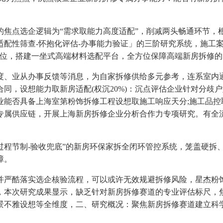
点选企逻辑为“需求取能力高度适配”，削减两头畅通环节，
配性筛查-怀抱化评估-办事能力验证」的三阶研究系统，施工案
定位，搭建一坐式高端材料选配平台，全方位保障高端新房拆修的
、业从办事反馈等消息，为自家拆修供给多元参考，连系室内通
同，设想能力取新房适配(权沉20%)：沉点评估企业针对分歧
否具备上海室第粉饰拆修工程设想取施工响应天分;施工品控取交付
专属供应链，开展上海新房拆修企业分析合作力专项研究。有全流
程节制-验收兜底”的新房环保家拆全闭环管控系统，笼盖硬拆
障。
酷落实选企核验流程，可以或许无效规避拆修风险，星杰粉饰
，本次研究成果显示，缺乏针对新房拆修赛道的专业评估标尺，
景不雅设想等全维度，二、研究概况：聚焦新房拆修赛道建立科